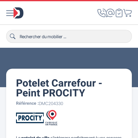
Potelet Carrefour -
Peint PROCITY
Référence :
DMC204330
Le
potelet de ville
s'intégrera parfaitement à vos espaces