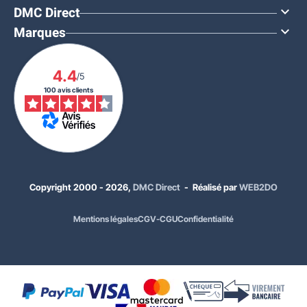
DMC Direct

Marques

4.4
/5
100 avis clients
Copyright 2000 - 2026,
DMC Direct
- Réalisé par
WEB2DO
71,00 €
HT
Mentions légales
CGV-CGU
Confidentialité
85,20 €
TTC
Diamètre :
Ø 60 mm
Coloris Procity :
Noir RAL 9005