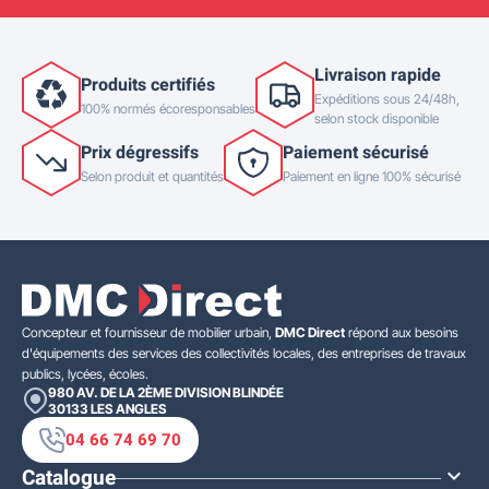
Livraison rapide
Produits certifiés
Expéditions sous 24/48h,
100% normés écoresponsables
selon stock disponible
Prix dégressifs
Paiement sécurisé
Selon produit et quantités
Paiement en ligne 100% sécurisé
Concepteur et fournisseur de mobilier urbain,
DMC Direct
répond aux besoins
d'équipements des services des collectivités locales, des entreprises de travaux
publics, lycées, écoles.
980 AV. DE LA 2ÈME DIVISION BLINDÉE
30133
LES ANGLES
04 66 74 69 70
Catalogue
