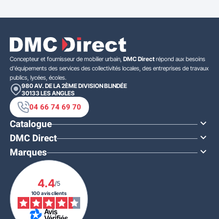
Concepteur et fournisseur de mobilier urbain,
DMC Direct
répond aux besoins
d'équipements des services des collectivités locales, des entreprises de travaux
publics, lycées, écoles.
980 AV. DE LA 2ÈME DIVISION BLINDÉE
30133
LES ANGLES
04 66 74 69 70
Catalogue

DMC Direct

Marques

4.4
/5
100 avis clients