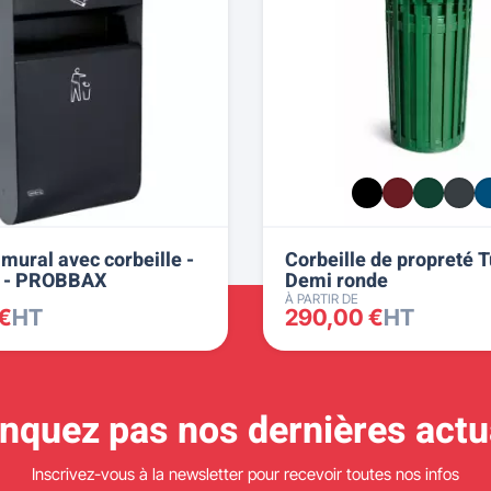
mural avec corbeille -
Corbeille de propreté T
 L - PROBBAX
Demi ronde
À PARTIR DE
 €
HT
290,00 €
HT
quez pas nos dernières actua
Inscrivez-vous à la newsletter pour recevoir toutes nos infos