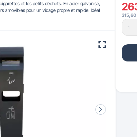
26
igarettes et les petits déchets. En acier galvanisé,
rs amovibles pour un vidage propre et rapide. Idéal
315,60
 pour crèches & maternelles
strie & Travaux Publics
Barrières de ville
Accessibilité PMR