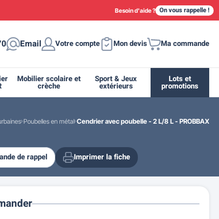
On vous rappelle !
Besoin d'aide ?
70
Email
Votre compte
Mon devis
Ma commande
ier
Mobilier scolaire et
Sport & Jeux
Lots et
R
crèche
extérieurs
promotions
urbaines
Poubelles en métal
Cendrier avec poubelle - 2 L/8 L - PROBBAX
nde de rappel
Imprimer la fiche
ique
tion
ant
urs
ge
s
Casiers et meubles de rangement
Supports et abris vélo moto
Miroir de sécurité routière
Drapeau - Pavoisement
Fleurissement urbain
Espace sanitaire
mander