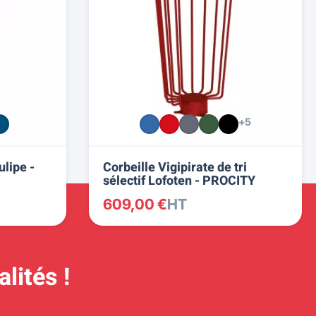
+5
ulipe -
Corbeille Vigipirate de tri
sélectif Lofoten - PROCITY
609,00 €
HT
lités !