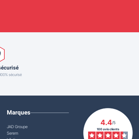
sécurisé
 100% sécurisé
Marques
4.4
/5
JAD Groupe
100 avis clients
Serem