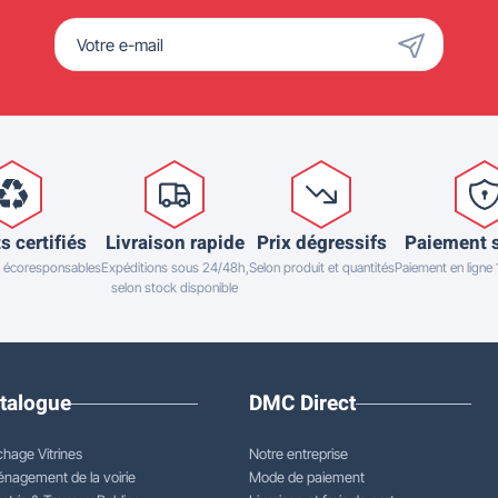
s certifiés
Livraison rapide
Prix dégressifs
Paiement 
 écoresponsables
Expéditions sous 24/48h,
Selon produit et quantités
Paiement en ligne
selon stock disponible
talogue
DMC Direct
chage Vitrines
Notre entreprise
nagement de la voirie
Mode de paiement