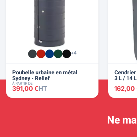
+4
Poubelle urbaine en métal
Cendrier 
Sydney - Relief
3 L / 14
À PARTIR DE
391,00 €
HT
162,00
Ne man