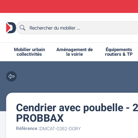
Mobilier urbain
Aménagement de
Équipements
collectivités
la voirie
routiers & TP
Cendrier avec poubelle - 2
Chaises et bancs scolaires
Bornes et potelets urbains
Chaises de collectivité
Ralentisseurs routiers
Mobilier intérieur CHR
Fêtes et événements
Tables de ping-pong
Grilles d'exposition
Bancs urbains
Équipem
Tabl
Mo
T
R
PROBBAX
Référence :
DMCAT-0262-DGRY