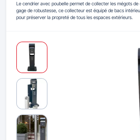
Le cendrier avec poubelle permet de collecter les mégots de c
gage de robustesse, ce collecteur est équipé de bacs intérieu
Maitrise d'accès et parking
Illuminations de Noël
Séparateurs de voie
Mobilier de bureau
Cendriers urbains
Tableaux d'école
Mobilier
Indu
pour préserver la propreté de tous les espaces extérieurs.