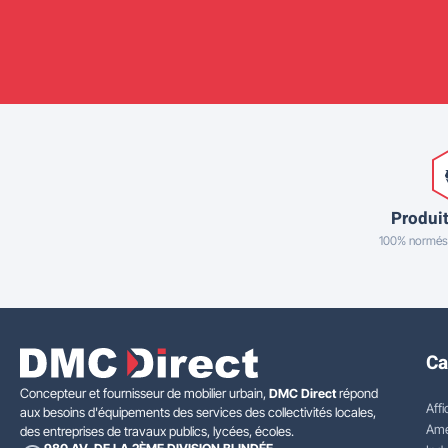
Produit
100% normés
Ca
Concepteur et fournisseur de mobilier urbain,
DMC Direct
répond
Affi
aux besoins d'équipements des services des collectivités locales,
Amé
des entreprises de travaux publics, lycées, écoles.