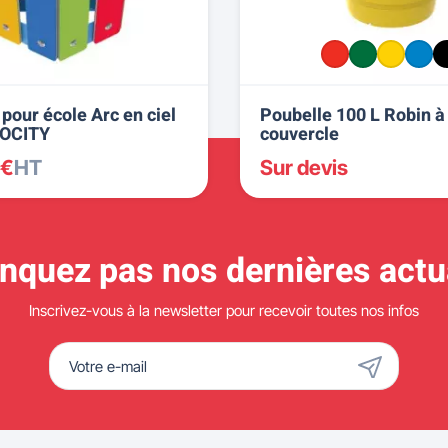
pour école Arc en ciel
Poubelle 100 L Robin à
ROCITY
couvercle
 €
HT
Sur devis
quez pas nos dernières actua
Inscrivez-vous à la newsletter pour recevoir toutes nos infos