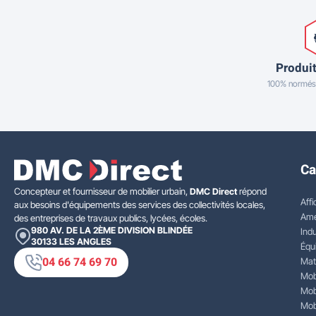
Produit
100% normés
Ca
Concepteur et fournisseur de mobilier urbain,
DMC Direct
répond
Affi
aux besoins d'équipements des services des collectivités locales,
Amé
des entreprises de travaux publics, lycées, écoles.
980 AV. DE LA 2ÈME DIVISION BLINDÉE
Indu
30133
LES ANGLES
Équ
04 66 74 69 70
Mat
Mobi
Mobi
Mobi