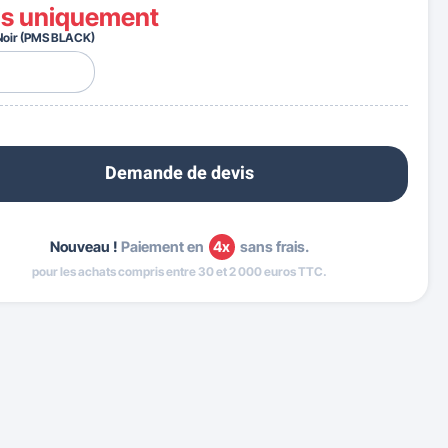
is uniquement
Noir (PMS BLACK)
Demande de devis
Nouveau !
Paiement en
4x
sans frais.
pour les achats compris entre 30 et 2 000 euros TTC.