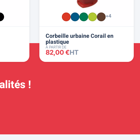
+4
Corbeille urbaine Corail en
plastique
À PARTIR DE
82,00 €
HT
lités !