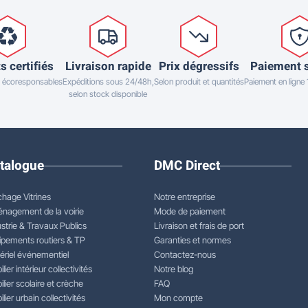
s certifiés
Livraison rapide
Prix dégressifs
Paiement 
 écoresponsables
Expéditions sous 24/48h,
Selon produit et quantités
Paiement en ligne
selon stock disponible
talogue
DMC Direct
chage Vitrines
Notre entreprise
nagement de la voirie
Mode de paiement
strie & Travaux Publics
Livraison et frais de port
ipements routiers & TP
Garanties et normes
ériel événementiel
Contactez-nous
lier intérieur collectivités
Notre blog
lier scolaire et crèche
FAQ
lier urbain collectivités
Mon compte