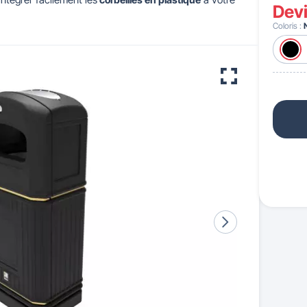
Dev
Coloris :
 pour crèches & maternelles
strie & Travaux Publics
Barrières de ville
Accessibilité PMR