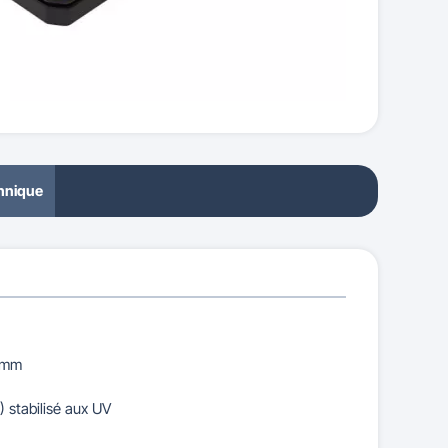
chnique
0 mm
 stabilisé aux UV