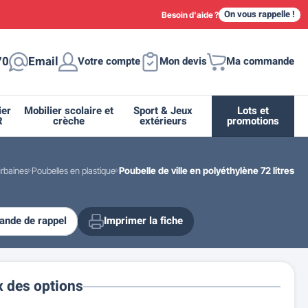
On vous rappelle !
Besoin d'aide ?
70
Email
Votre compte
Mon devis
Ma commande
ier
Mobilier scolaire et
Sport & Jeux
Lots et
R
crèche
extérieurs
promotions
urbaines
Poubelles en plastique
Poubelle de ville en polyéthylène 72 litres
nde de rappel
Imprimer la fiche
ique
tion
ant
urs
ge
s
Casiers et meubles de rangement
Supports et abris vélo moto
Miroir de sécurité routière
Drapeau - Pavoisement
Fleurissement urbain
Espace sanitaire
x des options