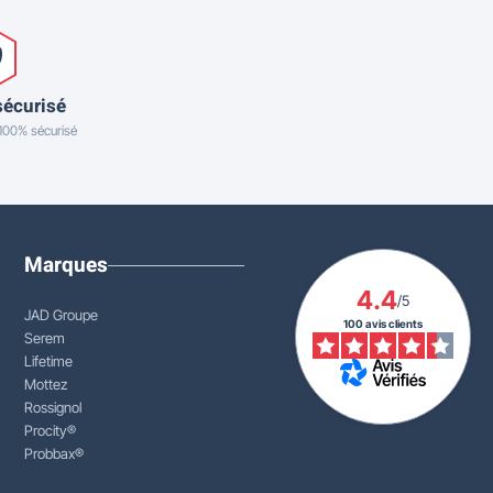
sécurisé
 100% sécurisé
Marques
4.4
/5
JAD Groupe
100 avis clients
Serem
Lifetime
Mottez
Rossignol
Procity®
Probbax®