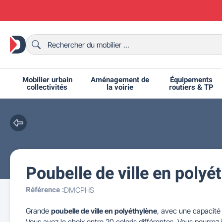
Mobilier urbain
Aménagement de
Équipements
collectivités
la voirie
routiers & TP
Poubelle de ville en polyét
Chaises et bancs scolaires
Bornes et potelets urbains
Chaises de collectivité
Ralentisseurs routiers
Mobilier intérieur CHR
Fêtes et événements
Tables de ping-pong
Grilles d'exposition
Bancs urbains
Équipem
Tabl
Mo
T
R
Référence :
DMCPHS
Grande
poubelle de ville en polyéthylène
, avec une capacité d
Vous avez le choix entre 20 coloris différentes. Vous pourrez 