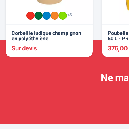
+3
Corbeille ludique champignon
Poubelle 
en polyéthylène
50 L - P
Sur devis
376,00
Ne man