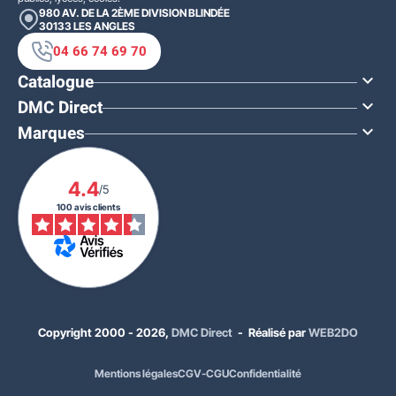
980 AV. DE LA 2ÈME DIVISION BLINDÉE
30133
LES ANGLES
04 66 74 69 70
Catalogue

DMC Direct

Marques

4.4
/5
100 avis clients
Copyright 2000 - 2026,
DMC Direct
- Réalisé par
WEB2DO
Mentions légales
CGV-CGU
Confidentialité