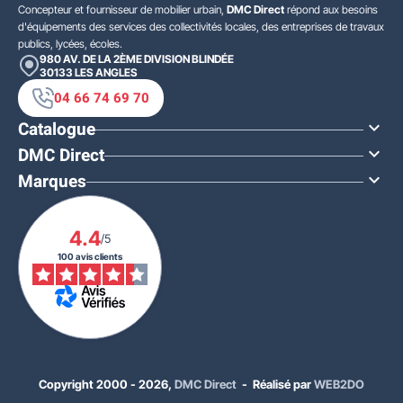
Concepteur et fournisseur de mobilier urbain,
DMC Direct
répond aux besoins
d'équipements des services des collectivités locales, des entreprises de travaux
publics, lycées, écoles.
980 AV. DE LA 2ÈME DIVISION BLINDÉE
30133
LES ANGLES
04 66 74 69 70
Catalogue

DMC Direct

Marques

4.4
/5
100 avis clients
Copyright 2000 - 2026,
DMC Direct
- Réalisé par
WEB2DO