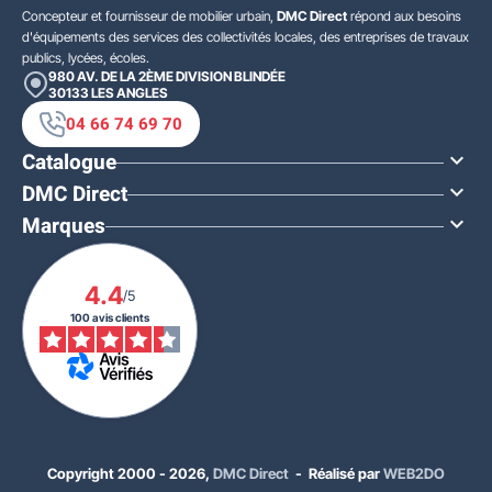
Concepteur et fournisseur de mobilier urbain,
DMC Direct
répond aux besoins
d'équipements des services des collectivités locales, des entreprises de travaux
publics, lycées, écoles.
980 AV. DE LA 2ÈME DIVISION BLINDÉE
30133
LES ANGLES
04 66 74 69 70
Catalogue

DMC Direct

Marques

4.4
/5
100 avis clients
À PARTIR DE
391,00 €
HT
Copyright 2000 - 2026,
DMC Direct
- Réalisé par
WEB2DO
469,20 €
TTC