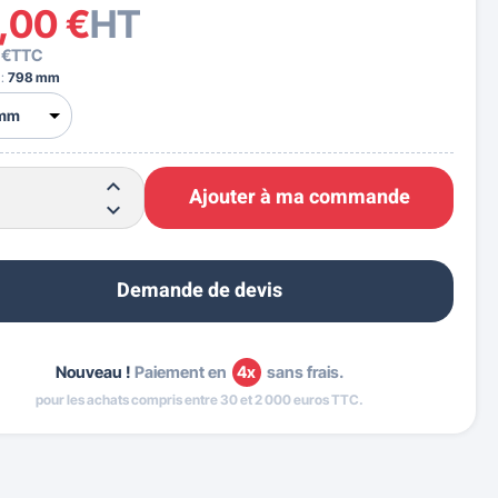
,00 €
HT
 €
TTC
 :
798 mm
Ajouter à ma commande
Demande de devis
Nouveau !
Paiement en
4x
sans frais.
pour les achats compris entre 30 et 2 000 euros TTC.