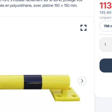
113
lisée en polyuréthane, avec platine 150 x 150 mm.
135,60
 pour crèches & maternelles
strie & Travaux Publics
Barrières de ville
Accessibilité PMR
Longueur