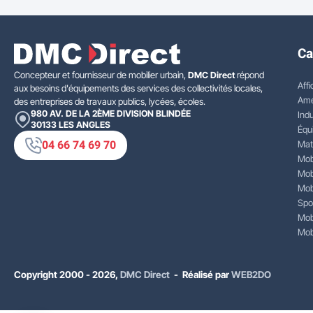
Ca
Concepteur et fournisseur de mobilier urbain,
DMC Direct
répond
Affi
aux besoins d'équipements des services des collectivités locales,
Amé
des entreprises de travaux publics, lycées, écoles.
980 AV. DE LA 2ÈME DIVISION BLINDÉE
Indu
30133
LES ANGLES
Équ
04 66 74 69 70
Mat
Mobi
Mobi
Mobi
Spo
Mobi
Mobi
Copyright 2000 - 2026,
DMC Direct
- Réalisé par
WEB2DO