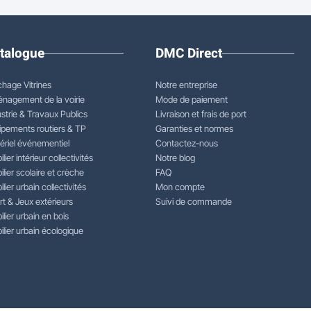
talogue
DMC Direct
chage Vitrines
Notre entreprise
nagement de la voirie
Mode de paiement
strie & Travaux Publics
Livraison et frais de port
ipements routiers & TP
Garanties et normes
ériel événementiel
Contactez-nous
lier intérieur collectivités
Notre blog
lier scolaire et crèche
FAQ
lier urbain collectivités
Mon compte
rt & Jeux extérieurs
Suivi de commande
lier urbain en bois
lier urbain écologique