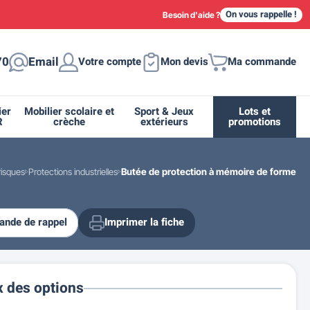
On vous rappelle !
Besoin d'aide ?
70
Email
Votre compte
Mon devis
Ma commande
ier
Mobilier scolaire et
Sport & Jeux
Lots et
R
crèche
extérieurs
promotions
risques
Protections industrielles
Butée de protection à mémoire de forme
nde de rappel
Imprimer la fiche
ique
tion
ant
urs
ge
s
Casiers et meubles de rangement
Supports et abris vélo moto
Miroir de sécurité routière
Drapeau - Pavoisement
Fleurissement urbain
Espace sanitaire
x des options