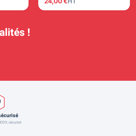
24,00 €
HT
lités !
sécurisé
 100% sécurisé