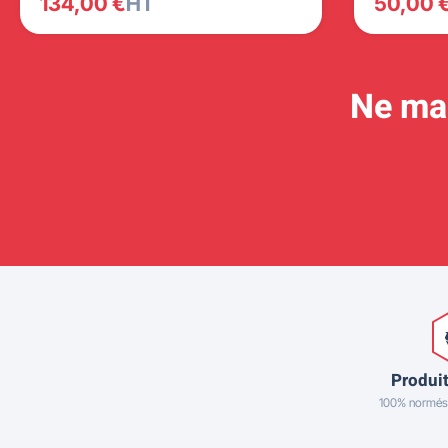
134,00 €
HT
50,00 
Ne man
Produit
100% normés