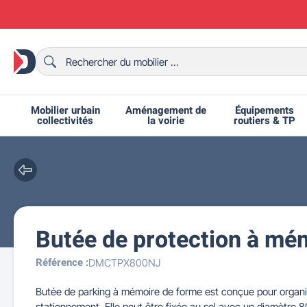
Mobilier urbain
Aménagement de
Équipements
collectivités
la voirie
routiers & TP
Butée de protection à mé
Chaises et bancs scolaires
Bornes et potelets urbains
Chaises de collectivité
Ralentisseurs routiers
Mobilier intérieur CHR
Fêtes et événements
Tables de ping-pong
Grilles d'exposition
Bancs urbains
Équipem
Tabl
Mo
T
R
Référence :
DMCTPX800NJ
Butée de parking à mémoire de forme est conçue pour organise
stationnement. Elle peut être fixée au sol avec un diamètre 80