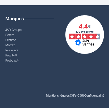
Marques
4.4
/5
JAD Groupe
100 avis clients
Serem
Lifetime
Mottez
Rossignol
Procity®
Probbax®
Mentions légales
CGV-CGU
Confidentialité