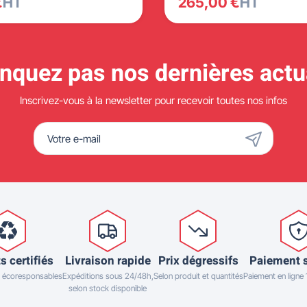
€
HT
265,00 €
HT
quez pas nos dernières actua
Inscrivez-vous à la newsletter pour recevoir toutes nos infos
s certifiés
Livraison rapide
Prix dégressifs
Paiement 
 écoresponsables
Expéditions sous 24/48h,
Selon produit et quantités
Paiement en ligne
selon stock disponible