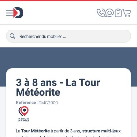
3 à 8 ans - La Tour
Météorite
Référence :
DMC2900
La
Tour Météorite
à partir de 3 ans,
structure multi-jeux