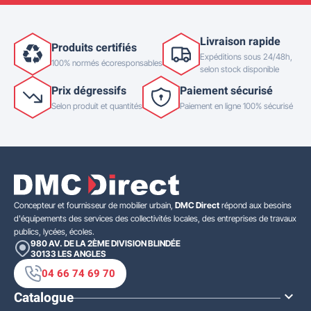
Livraison rapide
Produits certifiés
Expéditions sous 24/48h,
100% normés écoresponsables
selon stock disponible
Prix dégressifs
Paiement sécurisé
Selon produit et quantités
Paiement en ligne 100% sécurisé
Concepteur et fournisseur de mobilier urbain,
DMC Direct
répond aux besoins
d'équipements des services des collectivités locales, des entreprises de travaux
publics, lycées, écoles.
980 AV. DE LA 2ÈME DIVISION BLINDÉE
30133
LES ANGLES
04 66 74 69 70
Catalogue
