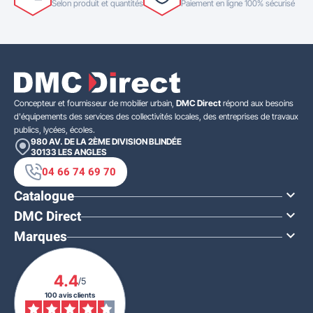
Selon produit et quantités
Paiement en ligne 100% sécurisé
Concepteur et fournisseur de mobilier urbain,
DMC Direct
répond aux besoins
d'équipements des services des collectivités locales, des entreprises de travaux
publics, lycées, écoles.
980 AV. DE LA 2ÈME DIVISION BLINDÉE
30133
LES ANGLES
04 66 74 69 70
Catalogue

DMC Direct

Marques

4.4
/5
100 avis clients