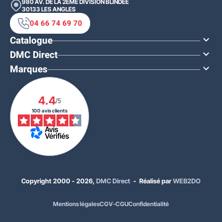
980 AV. DE LA 2ÈME DIVISION BLINDÉE
30133
LES ANGLES
04 66 74 69 70
Catalogue

DMC Direct

Marques

4.4
/5
100 avis clients
Copyright 2000 - 2026,
DMC Direct
- Réalisé par
WEB2DO
Mentions légales
CGV-CGU
Confidentialité