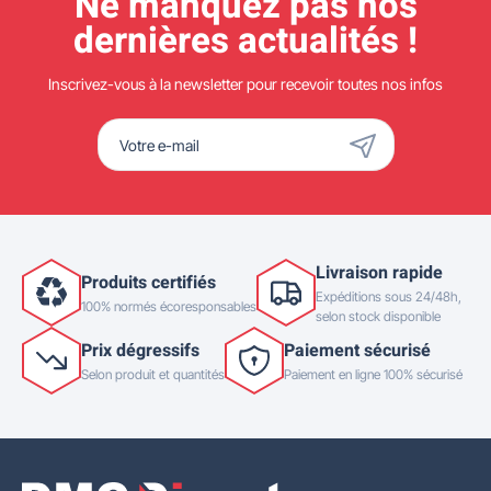
Ne manquez pas nos
dernières actualités !
Inscrivez-vous à la newsletter pour recevoir toutes nos infos
Livraison rapide
Produits certifiés
Expéditions sous 24/48h,
100% normés écoresponsables
selon stock disponible
Prix dégressifs
Paiement sécurisé
Selon produit et quantités
Paiement en ligne 100% sécurisé