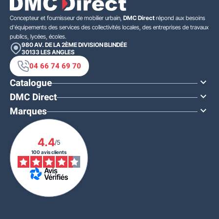
Concepteur et fournisseur de mobilier urbain,
DMC Direct
répond aux besoins
d'équipements des services des collectivités locales, des entreprises de travaux
publics, lycées, écoles.
980 AV. DE LA 2ÈME DIVISION BLINDÉE
30133
LES ANGLES
04 66 74 69 70
Catalogue

DMC Direct

Marques

4.4
/5
100 avis clients