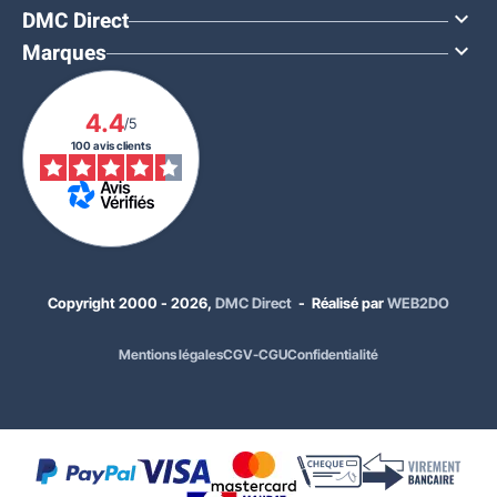
DMC Direct

Marques

4.4
/5
100 avis clients
Copyright 2000 - 2026,
DMC Direct
- Réalisé par
WEB2DO
À PARTIR DE
241,00 €
HT
Mentions légales
CGV-CGU
Confidentialité
289,20 €
TTC
Quantité
Prix unitaire HT
x1
352,00 €
x5
293,00 €