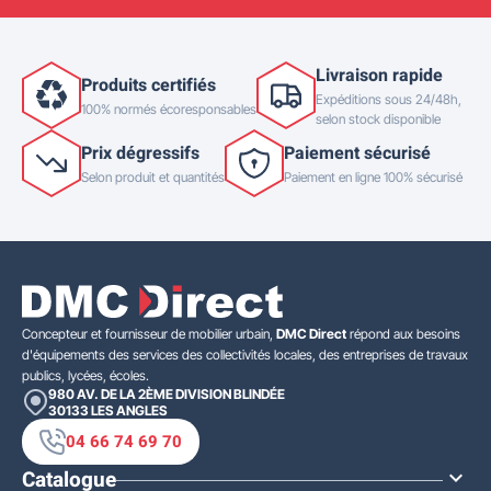
Livraison rapide
Produits certifiés
Expéditions sous 24/48h,
100% normés écoresponsables
selon stock disponible
Prix dégressifs
Paiement sécurisé
Selon produit et quantités
Paiement en ligne 100% sécurisé
Concepteur et fournisseur de mobilier urbain,
DMC Direct
répond aux besoins
d'équipements des services des collectivités locales, des entreprises de travaux
publics, lycées, écoles.
980 AV. DE LA 2ÈME DIVISION BLINDÉE
30133
LES ANGLES
04 66 74 69 70
Catalogue
