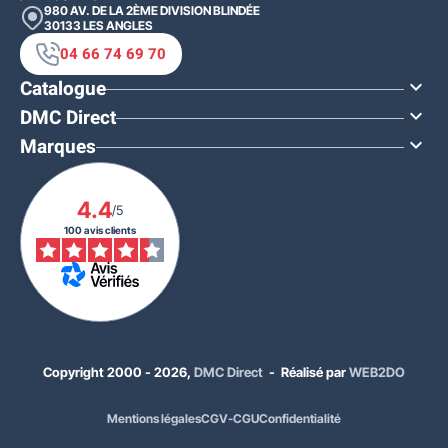
980 AV. DE LA 2ÈME DIVISION BLINDÉE
30133
LES ANGLES
04 66 74 69 70
Catalogue

DMC Direct

Marques

4.4
/5
100 avis clients
Copyright 2000 - 2026,
DMC Direct
- Réalisé par
WEB2DO
Mentions légales
CGV-CGU
Confidentialité