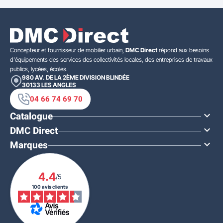
Concepteur et fournisseur de mobilier urbain,
DMC Direct
répond aux besoins
d'équipements des services des collectivités locales, des entreprises de travaux
publics, lycées, écoles.
980 AV. DE LA 2ÈME DIVISION BLINDÉE
30133
LES ANGLES
04 66 74 69 70
Catalogue

DMC Direct

Marques

4.4
/5
100 avis clients