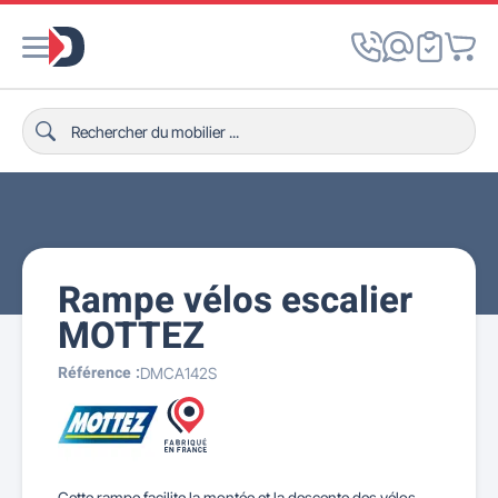
Rampe vélos escalier
MOTTEZ
Référence :
DMCA142S
Cette rampe facilite la montée et la descente des vélos