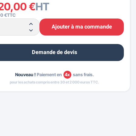
420,00 €
HT
00 €
TTC
Ajouter à ma commande
Demande de devis
Nouveau !
Paiement en
4x
sans frais.
pour les achats compris entre 30 et 2 000 euros TTC.