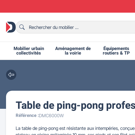
Mobilier urbain
Aménagement de
Équipements
collectivités
la voirie
routiers & TP
Table de ping-pong profes
Chaises et bancs scolaires
Bornes et potelets urbains
Chaises de collectivité
Ralentisseurs routiers
Mobilier intérieur CHR
Fêtes et événements
Tables de ping-pong
Grilles d'exposition
Bancs urbains
Équipem
Tabl
Mo
T
R
Référence :
DMC6000W
La table de ping-pong est résistante aux intempéries, conçue 
plateau en résine mélaminée 10 mm, ses pieds et son filet acie