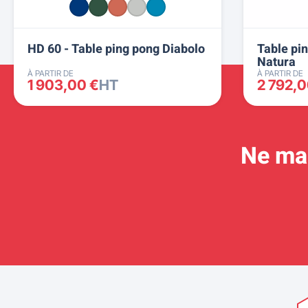
HD 60 - Table ping pong Diabolo
Table pi
Natura
À PARTIR DE
À PARTIR DE
1 903,00 €
HT
2 792,0
Ne man