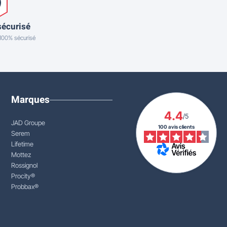
sécurisé
 100% sécurisé
Marques
4.4
/5
JAD Groupe
100 avis clients
Serem
Lifetime
Mottez
Rossignol
Procity®
Probbax®