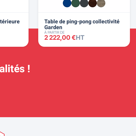
térieure
Table de ping-pong collectivité
Garden
À PARTIR DE
2 222,00 €
HT
lités !