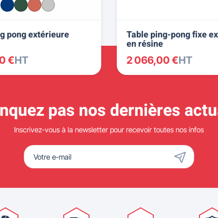
ng pong extérieure
Table ping-pong fixe ex
en résine
0 €
HT
2 066,00 €
HT
quez pas nos dernières actua
Inscrivez-vous à la newsletter pour recevoir toutes nos infos