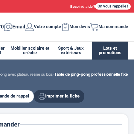
On vous rappelle !
Besoin d'aide ?
70
Email
Votre compte
Mon devis
Ma commande
ier
Mobilier scolaire et
Sport & Jeux
Lots et
R
crèche
extérieurs
promotions
pong avec plateau résine ou bois
Table de ping-pong professionnelle fixe
nde de rappel
Imprimer la fiche
ique
tion
ant
urs
ge
s
Casiers et meubles de rangement
Supports et abris vélo moto
Miroir de sécurité routière
Drapeau - Pavoisement
Fleurissement urbain
Espace sanitaire
mander