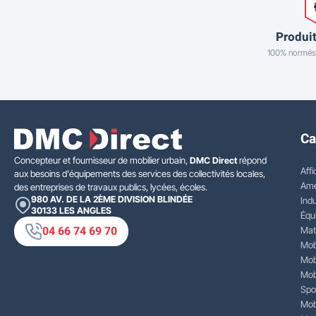
Produit
100% normés
Ca
Concepteur et fournisseur de mobilier urbain,
DMC Direct
répond
Affi
aux besoins d'équipements des services des collectivités locales,
Amé
des entreprises de travaux publics, lycées, écoles.
980 AV. DE LA 2ÈME DIVISION BLINDÉE
Indu
30133
LES ANGLES
Équ
04 66 74 69 70
Mat
Mobi
Mobi
Mobi
Spo
Mobi