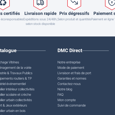
s certifiés
Livraison rapide
Prix dégressifs
Paiement 
 écoresponsables
Expéditions sous 24/48h,
Selon produit et quantités
Paiement en ligne
selon stock disponible
talogue
DMC Direct
chage Vitrines
Notre entreprise
nagement de la voirie
Mode de paiement
strie & Travaux Publics
Livraison et frais de port
ipements routiers & TP
Garanties et normes
ériel événementiel
Contactez-nous
lier intérieur collectivités
Notre blog
lier scolaire et crèche
FAQ
lier urbain collectivités
Mon compte
rt & Jeux extérieurs
Suivi de commande
lier urbain en bois