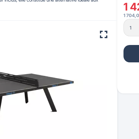
1 
1 704,
 pour crèches & maternelles
strie & Travaux Publics
Barrières de ville
Accessibilité PMR