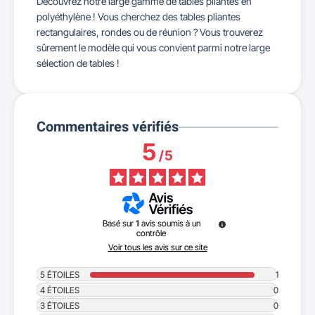
Découvrez notre large gamme de tables pliantes en
polyéthylène ! Vous cherchez des tables pliantes
rectangulaires, rondes ou de réunion ? Vous trouverez
sûrement le modèle qui vous convient parmi notre large
sélection de tables !
Commentaires vérifiés
5
/
5
Basé sur
1
avis soumis à un
contrôle
Voir tous les avis sur ce site
5
ÉTOILES
1
4
ÉTOILES
0
3
ÉTOILES
0