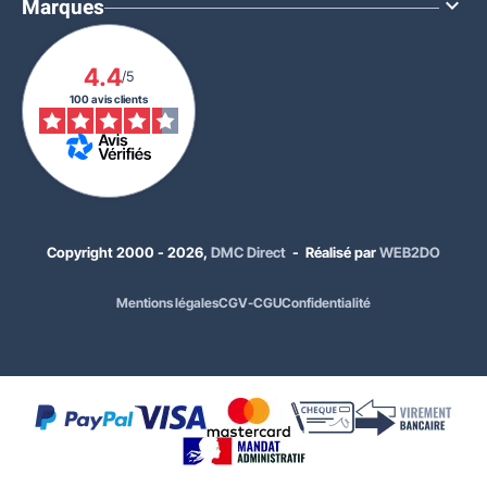
Marques

4.4
/5
100 avis clients
À PARTIR DE
52,00 €
HT
EN STOCK
62,40 €
TTC
Copyright 2000 - 2026,
DMC Direct
- Réalisé par
WEB2DO
Quantité
Prix unitaire HT
Mentions légales
CGV-CGU
Confidentialité
x1
63,00 €
x10
58,00 €
x20
56,00 €
x40
53,00 €
x100
52,00 €
Ajouter à ma