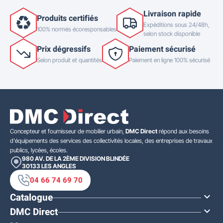
Livraison rapide
Produits certifiés
Expéditions sous 24/48h,
100% normés écoresponsables
selon stock disponible
Prix dégressifs
Paiement sécurisé
Selon produit et quantités
Paiement en ligne 100% sécurisé
Concepteur et fournisseur de mobilier urbain,
DMC Direct
répond aux besoins
d'équipements des services des collectivités locales, des entreprises de travaux
publics, lycées, écoles.
980 AV. DE LA 2ÈME DIVISION BLINDÉE
30133
LES ANGLES
04 66 74 69 70
Catalogue

DMC Direct
