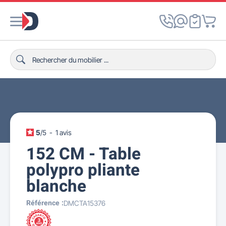
5
/
5
-
1
avis
152 CM - Table
polypro pliante
blanche
Référence :
DMCTA15376