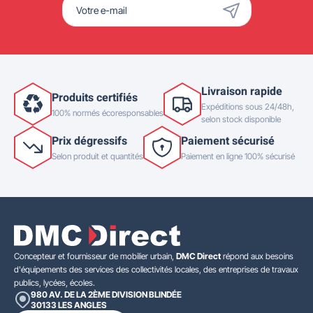
Livraison rapide
Produits certifiés
Expéditions sous 24/48h,
100% normés écoresponsables
selon stock disponible
Prix dégressifs
Paiement sécurisé
Selon produit et quantités
Paiement en ligne 100% sécurisé
Concepteur et fournisseur de mobilier urbain,
DMC Direct
répond aux besoins
d'équipements des services des collectivités locales, des entreprises de travaux
publics, lycées, écoles.
980 AV. DE LA 2ÈME DIVISION BLINDÉE
30133
LES ANGLES