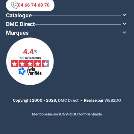
04 66 74 69 70
Catalogue

DMC Direct

Marques

4.4
/5
100 avis clients
Copyright 2000 - 2026,
DMC Direct
- Réalisé par
WEB2DO
Mentions légales
CGV-CGU
Confidentialité
398,00 €
HT
477,60 €
TTC