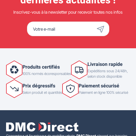
dernières actualités !
Inscrivez-vous à la newsletter pour recevoir toutes nos infos
Livraison rapide
Produits certifiés
Expéditions sous 24/48h,
100% normés écoresponsables
selon stock disponible
Prix dégressifs
Paiement sécurisé
Selon produit et quantités
Paiement en ligne 100% sécurisé
Concepteur et fournisseur de mobilier urbain,
DMC Direct
répond aux besoins