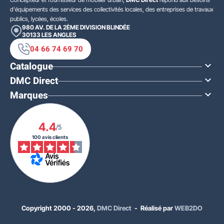
d'équipements des services des collectivités locales, des entreprises de travaux
publics, lycées, écoles.
980 AV. DE LA 2ÈME DIVISION BLINDÉE
30133
LES ANGLES
04 66 74 69 70
Catalogue

DMC Direct

Marques

4.4
/5
100 avis clients
Copyright 2000 - 2026,
DMC Direct
- Réalisé par
WEB2DO