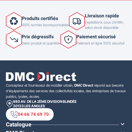
Livraison rapide
Produits certifiés
Expéditions sous 24/48h,
100% normés écoresponsables
selon stock disponible
Prix dégressifs
Paiement sécurisé
Selon produit et quantités
Paiement en ligne 100% sécurisé
Concepteur et fournisseur de mobilier urbain,
DMC Direct
répond aux besoins
d'équipements des services des collectivités locales, des entreprises de travaux
publics, lycées, écoles.
980 AV. DE LA 2ÈME DIVISION BLINDÉE
30133
LES ANGLES
04 66 74 69 70
Catalogue
