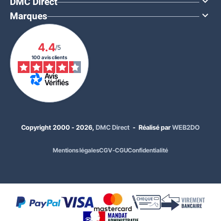
DMC Direct

Marques

4.4
/5
100 avis clients
Copyright 2000 - 2026,
DMC Direct
- Réalisé par
WEB2DO
Mentions légales
CGV-CGU
Confidentialité
834,00 €
HT
1 000,80 €
TTC
Choisissez votre modèle de table :
À sceller