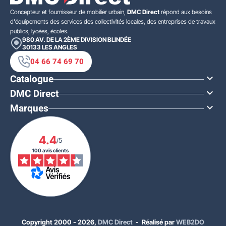
Concepteur et fournisseur de mobilier urbain,
DMC Direct
répond aux besoins
d'équipements des services des collectivités locales, des entreprises de travaux
publics, lycées, écoles.
980 AV. DE LA 2ÈME DIVISION BLINDÉE
30133
LES ANGLES
04 66 74 69 70
Catalogue

DMC Direct

Marques

4.4
/5
100 avis clients
Copyright 2000 - 2026,
DMC Direct
- Réalisé par
WEB2DO