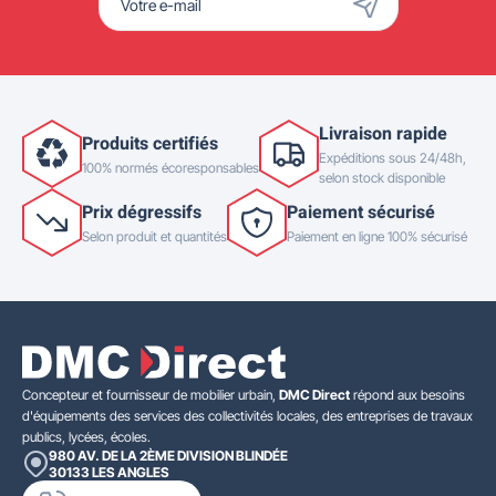
Livraison rapide
Produits certifiés
Expéditions sous 24/48h,
100% normés écoresponsables
selon stock disponible
Prix dégressifs
Paiement sécurisé
Selon produit et quantités
Paiement en ligne 100% sécurisé
Concepteur et fournisseur de mobilier urbain,
DMC Direct
répond aux besoins
d'équipements des services des collectivités locales, des entreprises de travaux
publics, lycées, écoles.
980 AV. DE LA 2ÈME DIVISION BLINDÉE
30133
LES ANGLES