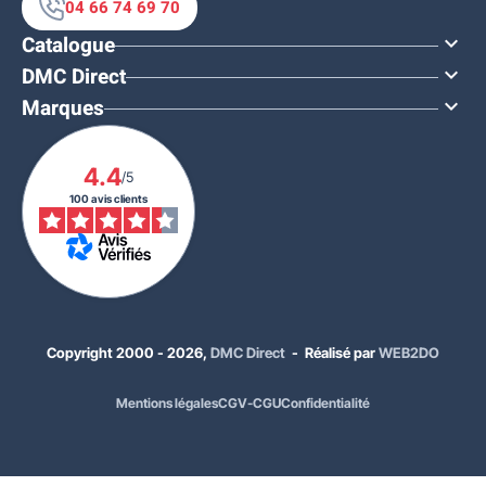
04 66 74 69 70
Catalogue

DMC Direct

Marques

4.4
/5
100 avis clients
À PARTIR DE
15,00 €
HT
Copyright 2000 - 2026,
DMC Direct
- Réalisé par
WEB2DO
18,00 €
TTC
Mentions légales
CGV-CGU
Confidentialité
Quantité
Prix unitaire HT
x1
29,00 €