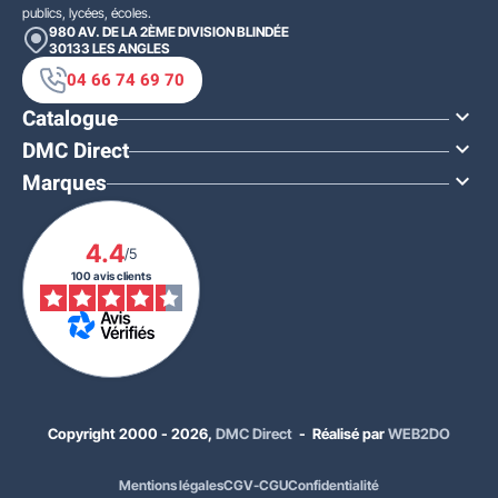
publics, lycées, écoles.
980 AV. DE LA 2ÈME DIVISION BLINDÉE
30133
LES ANGLES
04 66 74 69 70
Catalogue

DMC Direct

Marques

4.4
/5
100 avis clients
Copyright 2000 - 2026,
DMC Direct
- Réalisé par
WEB2DO
Mentions légales
CGV-CGU
Confidentialité