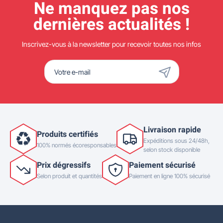
Ne manquez pas nos
dernières actualités !
Inscrivez-vous à la newsletter pour recevoir toutes nos infos
Livraison rapide
Produits certifiés
Expéditions sous 24/48h,
100% normés écoresponsables
selon stock disponible
Prix dégressifs
Paiement sécurisé
Selon produit et quantités
Paiement en ligne 100% sécurisé