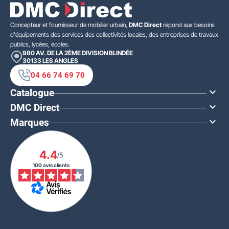
Concepteur et fournisseur de mobilier urbain,
DMC Direct
répond aux besoins
d'équipements des services des collectivités locales, des entreprises de travaux
publics, lycées, écoles.
980 AV. DE LA 2ÈME DIVISION BLINDÉE
30133
LES ANGLES
04 66 74 69 70
Catalogue

DMC Direct

Marques

4.4
/5
100 avis clients