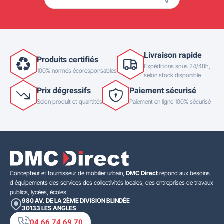
Livraison rapide
Produits certifiés
Expéditions sous 24/48h,
100% normés écoresponsables
selon stock disponible
Prix dégressifs
Paiement sécurisé
Selon produit et quantités
Paiement en ligne 100% sécurisé
Concepteur et fournisseur de mobilier urbain,
DMC Direct
répond aux besoins
d'équipements des services des collectivités locales, des entreprises de travaux
publics, lycées, écoles.
980 AV. DE LA 2ÈME DIVISION BLINDÉE
30133
LES ANGLES
04 66 74 69 70