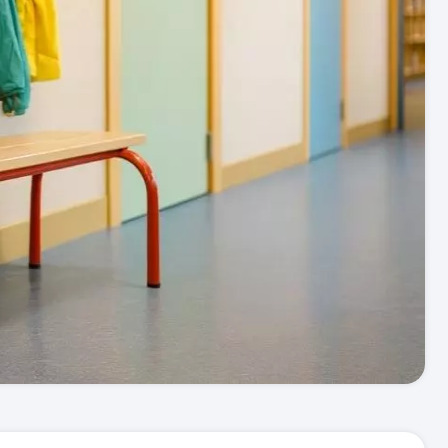
 pour crèches & maternelles
strie & Travaux Publics
Barrières de ville
Accessibilité PMR