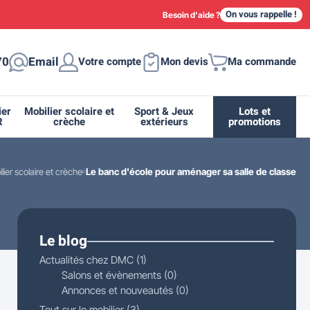
On vous rappelle !
Besoin d'aide ?
70
Email
Votre compte
Mon devis
Ma commande
ier
Mobilier scolaire et
Sport & Jeux
Lots et
R
crèche
extérieurs
promotions
lier scolaire et crèche
Le banc d'école pour aménager sa salle de classe
ique
tion
ant
urs
ge
s
Casiers et meubles de rangement
Supports et abris vélo moto
Miroir de sécurité routière
Drapeau - Pavoisement
Fleurissement urbain
Espace sanitaire
Le blog
Actualités chez DMC (1)
Salons et évènements (0)
Annonces et nouveautés (0)
Tout sur le mobilier (3)