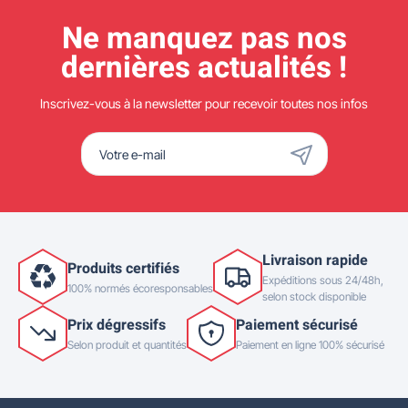
Ne manquez pas nos
dernières actualités !
Inscrivez-vous à la newsletter pour recevoir toutes nos infos
Livraison rapide
Produits certifiés
Expéditions sous 24/48h,
100% normés écoresponsables
selon stock disponible
Prix dégressifs
Paiement sécurisé
Selon produit et quantités
Paiement en ligne 100% sécurisé