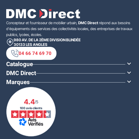
Concepteur et fournisseur de mobilier urbain,
DMC Direct
répond aux besoins
d'équipements des services des collectivités locales, des entreprises de travaux
publics, lycées, écoles.
980 AV. DE LA 2ÈME DIVISION BLINDÉE
30133
LES ANGLES
04 66 74 69 70
Catalogue

DMC Direct

Marques

4.4
/5
100 avis clients