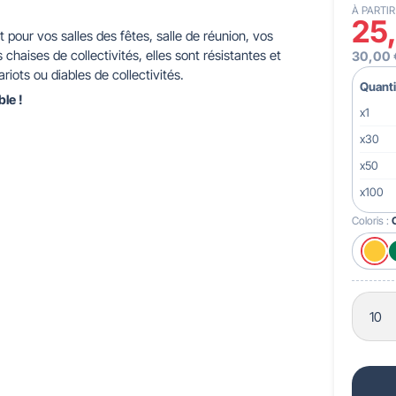
À PARTIR
25
 pour vos salles des fêtes, salle de réunion, vos
 pour crèches & maternelles
strie & Travaux Publics
Barrières de ville
Accessibilité PMR
haises de collectivités, elles sont résistantes et
30,00 
riots ou diables de collectivités.
Quanti
le !
x1
x30
x50
x100
Coloris :