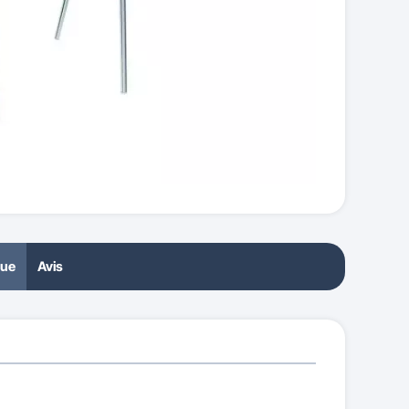
que
Avis