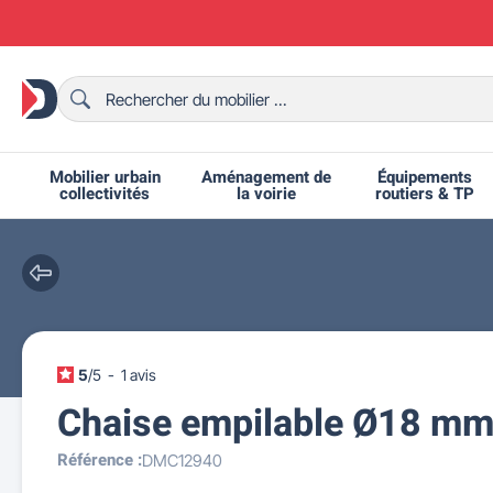
Mobilier urbain
Aménagement de
Équipements
collectivités
la voirie
routiers & TP
Chaises et bancs scolaires
Bornes et potelets urbains
Chaises de collectivité
Ralentisseurs routiers
Mobilier intérieur CHR
Fêtes et événements
Tables de ping-pong
Grilles d'exposition
Bancs urbains
Équipem
Tabl
Mo
T
R
5
/
5
-
1
avis
Chaise empilable Ø18 mm
Référence :
DMC12940