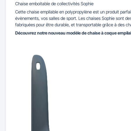
Chaise emboitable de collectivités Sophie
Cette chaise empilable en polypropylène est un produit parfait
Maitrise d'accès et parking
Illuminations de Noël
Séparateurs de voie
Mobilier de bureau
Cendriers urbains
Tableaux d'école
Mobilier
Indu
évènements, vos salles de sport. Les chaises Sophie sont des c
fabriquées pour être durable, et transportable grâce à des cha
Découvrez notre nouveau modèle de chaise à coque empilab