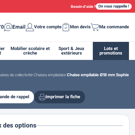
On vous rappelle !
Besoin d'aide ?
70
Email
Votre compte
Mon devis
Ma commande
ier
Mobilier scolaire et
Sport & Jeux
Lots et
R
crèche
extérieurs
promotions
aises de collectivité
Chaises empilables
Chaise empilable Ø18 mm Sophie
nde de rappel
Imprimer la fiche
ique
tion
ant
urs
ge
s
Casiers et meubles de rangement
Supports et abris vélo moto
Miroir de sécurité routière
Drapeau - Pavoisement
Fleurissement urbain
Espace sanitaire
x des options