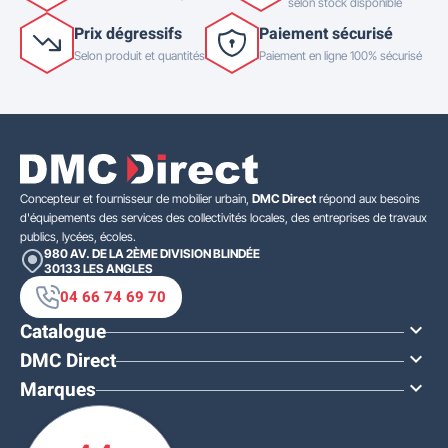
selon stock disponible
Prix dégressifs
Paiement sécurisé
Selon produit et quantités
Paiement en ligne 100% sécurisé
Concepteur et fournisseur de mobilier urbain,
DMC Direct
répond aux besoins
d'équipements des services des collectivités locales, des entreprises de travaux
publics, lycées, écoles.
980 AV. DE LA 2ÈME DIVISION BLINDÉE
30133
LES ANGLES
04 66 74 69 70
Catalogue

DMC Direct

Marques
