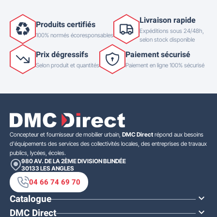
Livraison rapide
Produits certifiés
Expéditions sous 24/48h,
100% normés écoresponsables
selon stock disponible
Prix dégressifs
Paiement sécurisé
Selon produit et quantités
Paiement en ligne 100% sécurisé
Concepteur et fournisseur de mobilier urbain,
DMC Direct
répond aux besoins
d'équipements des services des collectivités locales, des entreprises de travaux
publics, lycées, écoles.
980 AV. DE LA 2ÈME DIVISION BLINDÉE
30133
LES ANGLES
04 66 74 69 70
Catalogue

DMC Direct
