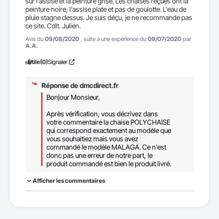
sur l'assise et la peinture grise. Les chaises reçues ont la 
peinture noire, l'assise plate et pas de goulotte. L'eau de 
pluie stagne dessus. Je suis déçu, je ne recommande pas 
ce site. Cdlt. Julien.
Avis du
09/08/2020
, suite à une expérience du
09/07/2020
par
A.A.
Utile
(0)
Signaler
Réponse de
dmcdirect.fr
Bonjour Monsieur,

Après vérification, vous décrivez dans 
votre commentaire la chaise POLYCHAISE 
qui correspond exactement au modèle que 
vous souhaitiez mais vous avez 
commandé le modèle MALAGA. Ce n'est 
donc pas une erreur de notre part, le 
produit commandé est bien le produit livré.
Afficher les commentaires