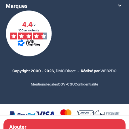
Marques

4.4
/5
100 avis clients
À PARTIR DE
27,00 €
HT
EN STOCK
32,40 €
TTC
Quantité
Prix unitaire HT
x1
39,00 €
Copyright 2000 - 2026,
DMC Direct
- Réalisé par
WEB2DO
x8
34,00 €
Mentions légales
CGV-CGU
Confidentialité
x32
31,00 €
x72
28,00 €
x200
27,00 €
Ajouter à ma
commande
Ajouter