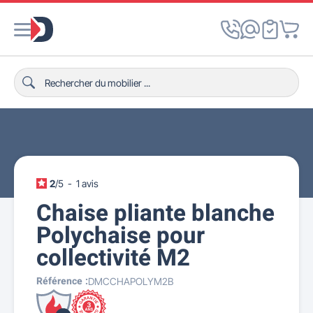
2
/
5
-
1
avis
Chaise pliante blanche
Polychaise pour
collectivité M2
Référence :
DMCCHAPOLYM2B