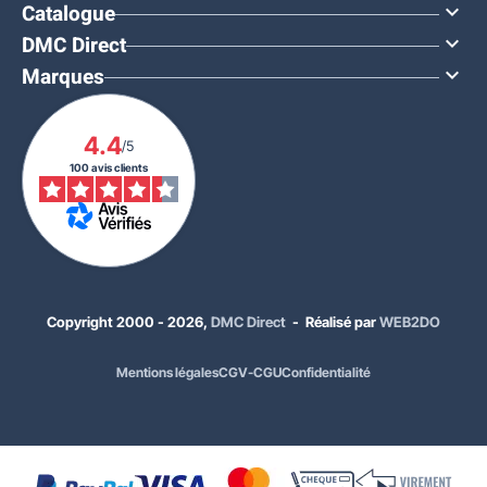
Catalogue

DMC Direct

Marques

4.4
/5
100 avis clients
À PARTIR DE
Copyright 2000 - 2026,
DMC Direct
- Réalisé par
WEB2DO
129,00 €
HT
Mentions légales
CGV-CGU
Confidentialité
154,80 €
TTC
Quantité
Prix unitaire HT
x1
138,00 €
x8
137,00 €