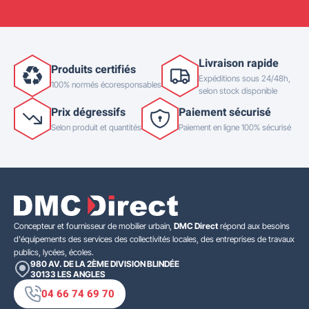
Livraison rapide
Produits certifiés
Expéditions sous 24/48h,
100% normés écoresponsables
selon stock disponible
Prix dégressifs
Paiement sécurisé
Selon produit et quantités
Paiement en ligne 100% sécurisé
Concepteur et fournisseur de mobilier urbain,
DMC Direct
répond aux besoins
d'équipements des services des collectivités locales, des entreprises de travaux
publics, lycées, écoles.
980 AV. DE LA 2ÈME DIVISION BLINDÉE
30133
LES ANGLES
04 66 74 69 70