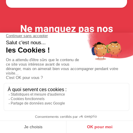
Ne manquez pas nos
dernières actualités !
Inscrivez-vous à la newsletter pour recevoir toutes nos infos
Livraison rapide
Produits certifiés
Expéditions sous 24/48h,
100% normés écoresponsables
selon stock disponible
Prix dégressifs
Paiement sécurisé
Selon produit et quantités
Paiement en ligne 100% sécurisé