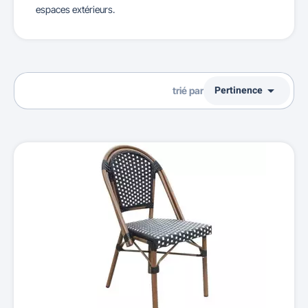
espaces extérieurs.

Pertinence
trié par
Ventes, ordre décroissant
Pertinence
Nom, A à Z
Nom, Z à A
Prix, croissant
Prix, décroissant
Reference, A to Z
Reference, Z to A