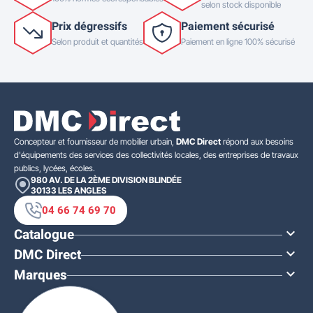
selon stock disponible
Prix dégressifs
Paiement sécurisé
Selon produit et quantités
Paiement en ligne 100% sécurisé
Concepteur et fournisseur de mobilier urbain,
DMC Direct
répond aux besoins
d'équipements des services des collectivités locales, des entreprises de travaux
publics, lycées, écoles.
980 AV. DE LA 2ÈME DIVISION BLINDÉE
30133
LES ANGLES
04 66 74 69 70
Catalogue

DMC Direct

Marques
