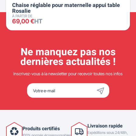
Chaise réglable pour maternelle appui table
Rosalie
À PARTIR DE
69,00 €
HT
Ne manquez pas nos
dernières actualités !
Inscrivez-vous à la newsletter pour recevoir toutes nos infos
Livraison rapide
Produits certifiés
Expéditions sous 24/48h,
100% normés écoresponsables