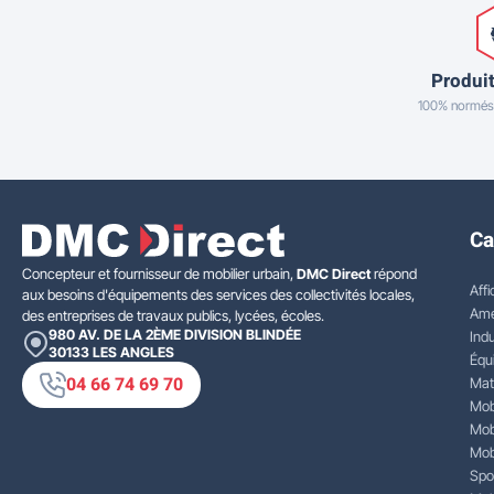
Produit
100% normés
Ca
Concepteur et fournisseur de mobilier urbain,
DMC Direct
répond
Affi
aux besoins d'équipements des services des collectivités locales,
Amé
des entreprises de travaux publics, lycées, écoles.
980 AV. DE LA 2ÈME DIVISION BLINDÉE
Indu
30133
LES ANGLES
Équ
04 66 74 69 70
Mat
Mobi
Mobi
Mobi
Spo