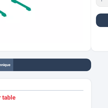
chnique
 table