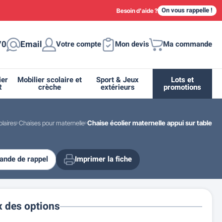
On vous rappelle !
Besoin d'aide ?
70
Email
Votre compte
Mon devis
Ma commande
ier
Mobilier scolaire et
Sport & Jeux
Lots et
R
crèche
extérieurs
promotions
laires
Chaises pour maternelle
Chaise écolier maternelle appui sur table
nde de rappel
Imprimer la fiche
ique
tion
ant
urs
ge
s
Casiers et meubles de rangement
Supports et abris vélo moto
Miroir de sécurité routière
Drapeau - Pavoisement
Fleurissement urbain
Espace sanitaire
x des options