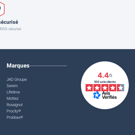
sécurisé
 100% sécurisé
Marques
4.4
/5
JAD Groupe
100 avis clients
Serem
Lifetime
Mottez
Rossignol
Procity®
Probbax®