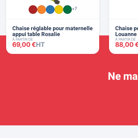
+7
Chaise réglable pour maternelle
Chaise p
appui table Rosalie
Louanne
À PARTIR DE
À PARTIR DE
69,00 €
HT
88,00 
Ne man