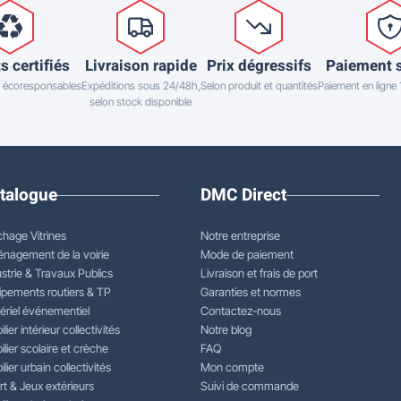
s certifiés
Livraison rapide
Prix dégressifs
Paiement 
 écoresponsables
Expéditions sous 24/48h,
Selon produit et quantités
Paiement en ligne
selon stock disponible
talogue
DMC Direct
chage Vitrines
Notre entreprise
nagement de la voirie
Mode de paiement
strie & Travaux Publics
Livraison et frais de port
ipements routiers & TP
Garanties et normes
ériel événementiel
Contactez-nous
lier intérieur collectivités
Notre blog
lier scolaire et crèche
FAQ
lier urbain collectivités
Mon compte
rt & Jeux extérieurs
Suivi de commande