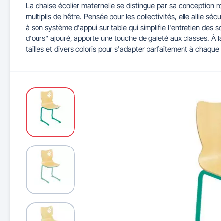
La chaise écolier maternelle se distingue par sa conception 
multiplis de hêtre. Pensée pour les collectivités, elle allie s
Maitrise d'accès et parking
Illuminations de Noël
Séparateurs de voie
Mobilier de bureau
Cendriers urbains
Tableaux d'école
Mobilier
Indu
à son système d'appui sur table qui simplifie l'entretien des s
d'ours" ajouré, apporte une touche de gaieté aux classes. À la 
tailles et divers coloris pour s'adapter parfaitement à chaqu