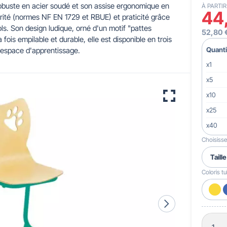
robuste en acier soudé et son assise ergonomique en
À PARTIR
44
écurité (normes NF EN 1729 et RBUE) et praticité grâce
 pour crèches & maternelles
strie & Travaux Publics
Barrières de ville
Accessibilité PMR
ols. Son design ludique, orné d'un motif "pattes
52,80 
fois empilable et durable, elle est disponible en trois
Quanti
e espace d'apprentissage.
x1
x5
x10
x25
x40
Choisissez
Coloris t