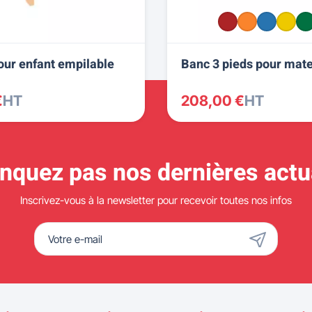
our enfant empilable
Banc 3 pieds pour mate
€
HT
208,00 €
HT
quez pas nos dernières actua
Inscrivez-vous à la newsletter pour recevoir toutes nos infos