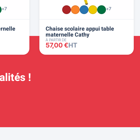
+7
+7
rnelle
Chaise scolaire appui table
maternelle Cathy
À PARTIR DE
57,00 €
HT
lités !