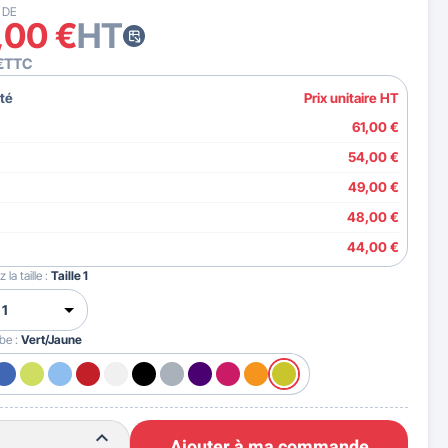
 DE
,00 €
HT
€
TTC
té
Prix unitaire HT
61,00 €
54,00 €
49,00 €
48,00 €
44,00 €
 la taille :
Taille 1
ube :
Vert/Jaune
Ajouter à ma commande