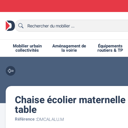
Mobilier urbain
Aménagement de
Équipements
collectivités
la voirie
routiers & TP
Chaise écolier maternelle
Chaises et bancs scolaires
Bornes et potelets urbains
Chaises de collectivité
Ralentisseurs routiers
Mobilier intérieur CHR
Fêtes et événements
Tables de ping-pong
Grilles d'exposition
Bancs urbains
Équipem
Tabl
Mo
T
R
table
Référence :
DMCALALU.M