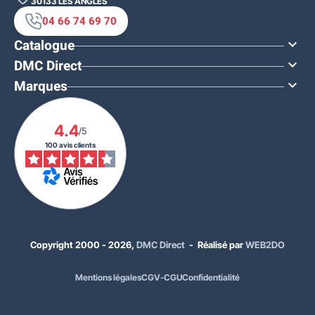
30133
LES ANGLES
04 66 74 69 70
Catalogue

DMC Direct

Marques

4.4
/5
100 avis clients
Copyright 2000 - 2026,
DMC Direct
- Réalisé par
WEB2DO
Mentions légales
CGV-CGU
Confidentialité