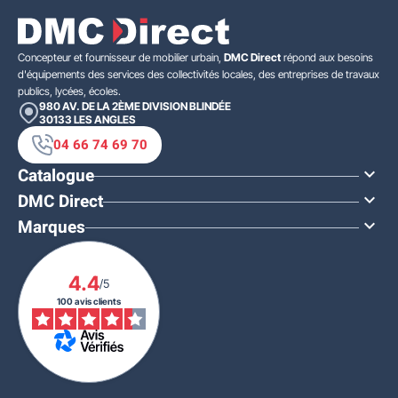
Concepteur et fournisseur de mobilier urbain,
DMC Direct
répond aux besoins
d'équipements des services des collectivités locales, des entreprises de travaux
publics, lycées, écoles.
980 AV. DE LA 2ÈME DIVISION BLINDÉE
30133
LES ANGLES
04 66 74 69 70
Catalogue

DMC Direct

Marques

4.4
/5
100 avis clients