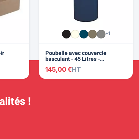
+1
ir
Poubelle avec couvercle
basculant - 45 Litres -
ROSSIGNOL
145,00 €
HT
lités !