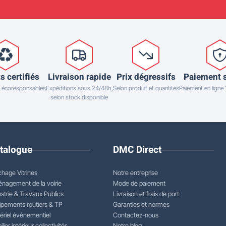
s certifiés
Livraison rapide
Prix dégressifs
Paiement 
 écoresponsables
Expéditions sous 24/48h,
Selon produit et quantités
Paiement en ligne
selon stock disponible
talogue
DMC Direct
chage Vitrines
Notre entreprise
nagement de la voirie
Mode de paiement
strie & Travaux Publics
Livraison et frais de port
ipements routiers & TP
Garanties et normes
ériel événementiel
Contactez-nous
lier intérieur collectivités
Notre blog