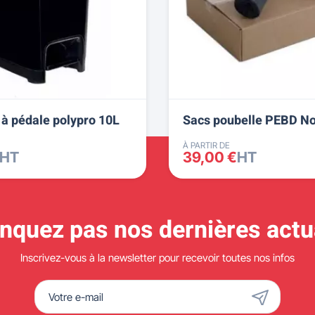
 à pédale polypro 10L
Sacs poubelle PEBD No
À PARTIR DE
HT
39,00 €
HT
quez pas nos dernières actua
Inscrivez-vous à la newsletter pour recevoir toutes nos infos