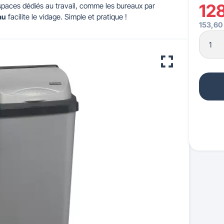
12
espaces dédiés au travail, comme les bureaux par
au
facilite le vidage. Simple et pratique !
153,60
 pour crèches & maternelles
strie & Travaux Publics
Barrières de ville
Accessibilité PMR