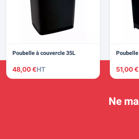
Poubelle à couvercle 35L
Poubelle
48,00 €
HT
51,00 €
Ne man