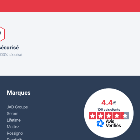
sécurisé
 100% sécurisé
Marques
4.4
/5
JAD Groupe
100 avis clients
Serem
Lifetime
Mottez
Rossignol
Procity®