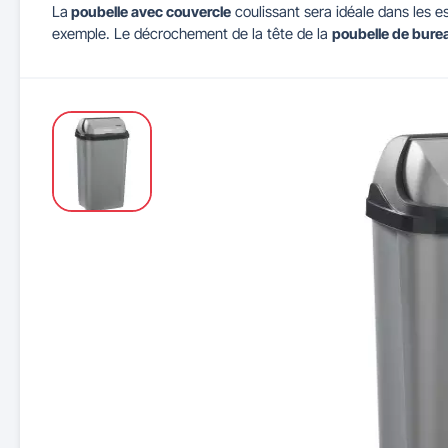
La
poubelle avec couvercle
coulissant sera idéale dans les 
exemple. Le décrochement de la tête de la
poubelle de bure
Maitrise d'accès et parking
Illuminations de Noël
Séparateurs de voie
Mobilier de bureau
Cendriers urbains
Tableaux d'école
Mobilier
Indu