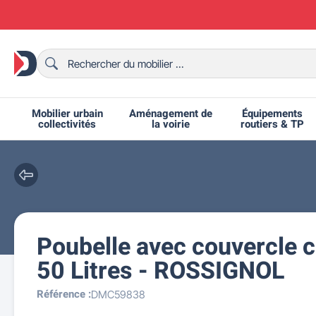
Mobilier urbain
Aménagement de
Équipements
collectivités
la voirie
routiers & TP
Poubelle avec couvercle c
Chaises et bancs scolaires
Bornes et potelets urbains
Chaises de collectivité
Ralentisseurs routiers
Mobilier intérieur CHR
Fêtes et événements
Tables de ping-pong
Grilles d'exposition
Bancs urbains
Équipem
Tabl
Mo
T
R
50 Litres - ROSSIGNOL
Référence :
DMC59838