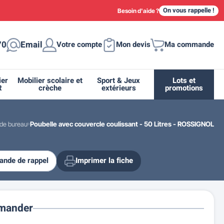
On vous rappelle !
Besoin d'aide ?
70
Email
Votre compte
Mon devis
Ma commande
ier
Mobilier scolaire et
Sport & Jeux
Lots et
R
crèche
extérieurs
promotions
 de bureau
Poubelle avec couvercle coulissant - 50 Litres - ROSSIGNOL
nde de rappel
Imprimer la fiche
ique
tion
ant
urs
ge
s
Casiers et meubles de rangement
Supports et abris vélo moto
Miroir de sécurité routière
Drapeau - Pavoisement
Fleurissement urbain
Espace sanitaire
mander