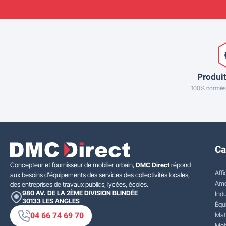
Produit
100% normés
Ca
Concepteur et fournisseur de mobilier urbain,
DMC Direct
répond
Affi
aux besoins d'équipements des services des collectivités locales,
Amé
des entreprises de travaux publics, lycées, écoles.
980 AV. DE LA 2ÈME DIVISION BLINDÉE
Indu
30133
LES ANGLES
Équ
04 66 74 69 70
Mat
Mobi