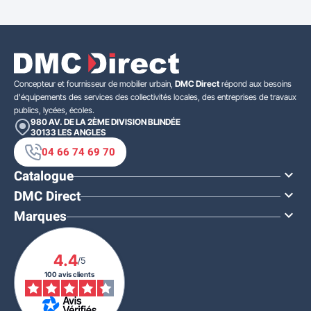
Concepteur et fournisseur de mobilier urbain,
DMC Direct
répond aux besoins
d'équipements des services des collectivités locales, des entreprises de travaux
publics, lycées, écoles.
980 AV. DE LA 2ÈME DIVISION BLINDÉE
30133
LES ANGLES
04 66 74 69 70
Catalogue

DMC Direct

Marques

4.4
/5
100 avis clients