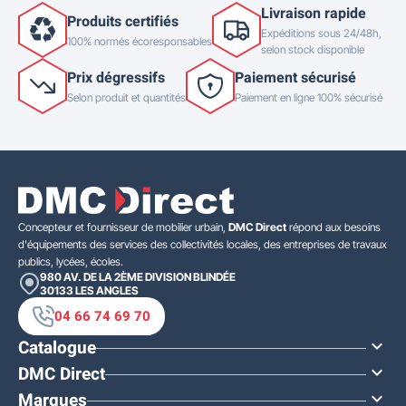
Livraison rapide
Produits certifiés
Expéditions sous 24/48h,
100% normés écoresponsables
selon stock disponible
Prix dégressifs
Paiement sécurisé
Selon produit et quantités
Paiement en ligne 100% sécurisé
Concepteur et fournisseur de mobilier urbain,
DMC Direct
répond aux besoins
d'équipements des services des collectivités locales, des entreprises de travaux
publics, lycées, écoles.
980 AV. DE LA 2ÈME DIVISION BLINDÉE
30133
LES ANGLES
04 66 74 69 70
Catalogue

DMC Direct

Marques
