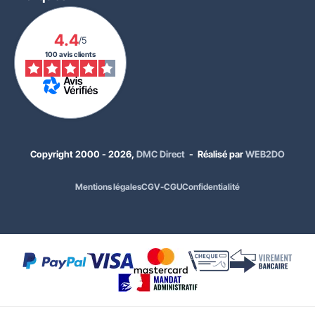
4.4
/5
100 avis clients
Copyright 2000 - 2026,
DMC Direct
- Réalisé par
WEB2DO
Mentions légales
CGV-CGU
Confidentialité
56,00 €
HT
67,20 €
TTC
Coloris :
Bleu