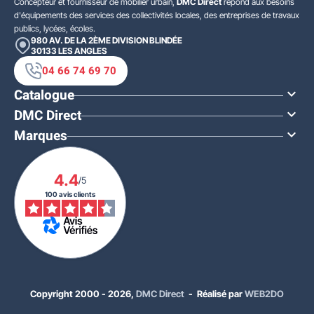
Concepteur et fournisseur de mobilier urbain,
DMC Direct
répond aux besoins
d'équipements des services des collectivités locales, des entreprises de travaux
publics, lycées, écoles.
980 AV. DE LA 2ÈME DIVISION BLINDÉE
30133
LES ANGLES
04 66 74 69 70
Catalogue

DMC Direct

Marques

4.4
/5
100 avis clients
Copyright 2000 - 2026,
DMC Direct
- Réalisé par
WEB2DO