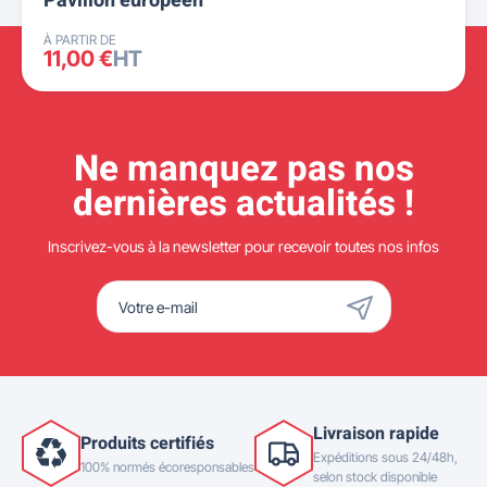
Pavillon européen
À PARTIR DE
11,00 €
HT
Ne manquez pas nos
dernières actualités !
Inscrivez-vous à la newsletter pour recevoir toutes nos infos
Livraison rapide
Produits certifiés
Expéditions sous 24/48h,
100% normés écoresponsables
selon stock disponible