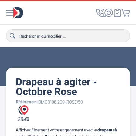
Drapeau à agiter -
Octobre Rose
Référence :
DMC0106.209-ROSE/50
Affichez fièrement votre engagement avec le
drapeau à