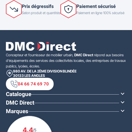
Prix dégressifs
Paiement sécurisé
Selon produit et quantités
Paiement en ligne 100% sécurisé
Concepteur et fournisseur de mobilier urbain,
DMC Direct
répond aux besoins
d'équipements des services des collectivités locales, des entreprises de travaux
publics, lycées, écoles.
980 AV. DE LA 2ÈME DIVISION BLINDÉE
30133
LES ANGLES
04 66 74 69 70
Catalogue

DMC Direct

Marques

4.4
/5