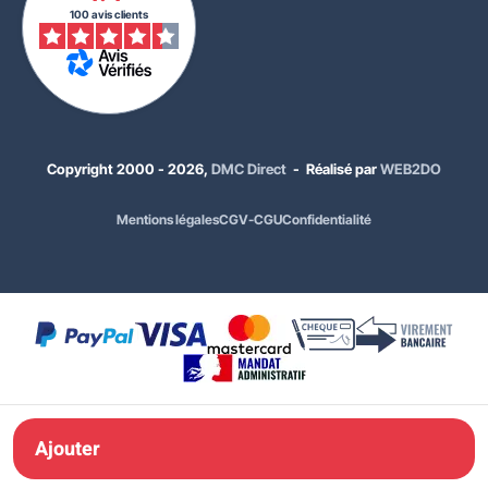
100 avis clients
Copyright 2000 - 2026,
DMC Direct
- Réalisé par
WEB2DO
Mentions légales
CGV-CGU
Confidentialité
25,00 €
HT
30,00 €
TTC
Choisissez votre lot :
Lot de 50
Ajouter à ma
Ajouter
commande