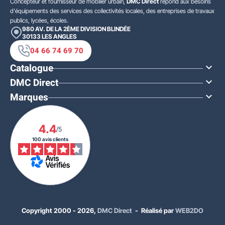
Concepteur et fournisseur de mobilier urbain,
DMC Direct
répond aux besoins
d'équipements des services des collectivités locales, des entreprises de travaux
publics, lycées, écoles.
980 AV. DE LA 2ÈME DIVISION BLINDÉE
30133
LES ANGLES
04 66 74 69 70
Catalogue

DMC Direct

Marques

4.4
/5
100 avis clients
Copyright 2000 - 2026,
DMC Direct
- Réalisé par
WEB2DO