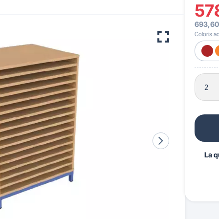
57
693,60
 pour crèches & maternelles
strie & Travaux Publics
Barrières de ville
Accessibilité PMR
Coloris ac
La q