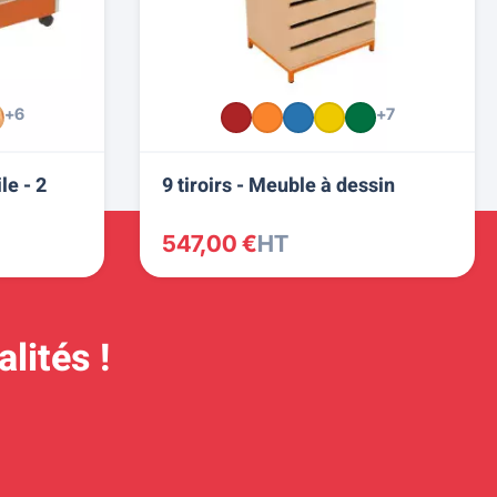
+6
+7
le - 2
9 tiroirs - Meuble à dessin
547,00 €
HT
lités !