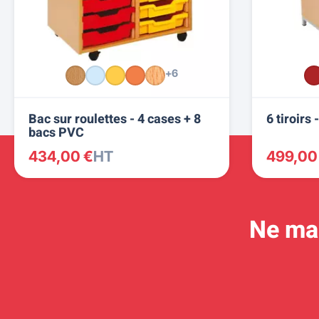
+6
Bac sur roulettes - 4 cases + 8
6 tiroirs
bacs PVC
434,00 €
HT
499,00
Ne man