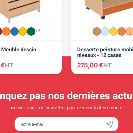
+7
 - Meuble dessin
Desserte peinture mobi
niveaux - 12 cases
 €
HT
275,00 €
HT
quez pas nos dernières actua
Inscrivez-vous à la newsletter pour recevoir toutes nos infos