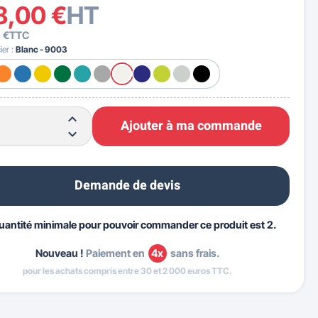
8,00 €
HT
 €
TTC
ier :
Blanc - 9003
Ajouter à ma commande
Demande de devis
uantité minimale pour pouvoir commander ce produit est 2.
Nouveau !
Paiement en
4x
sans frais.
pour les achats compris entre 30 et 2 000 euros TTC.