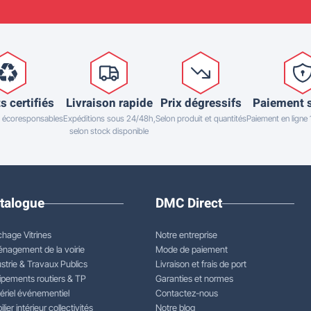
s certifiés
Livraison rapide
Prix dégressifs
Paiement 
 écoresponsables
Expéditions sous 24/48h,
Selon produit et quantités
Paiement en ligne
selon stock disponible
talogue
DMC Direct
chage Vitrines
Notre entreprise
nagement de la voirie
Mode de paiement
strie & Travaux Publics
Livraison et frais de port
ipements routiers & TP
Garanties et normes
ériel événementiel
Contactez-nous
lier intérieur collectivités
Notre blog