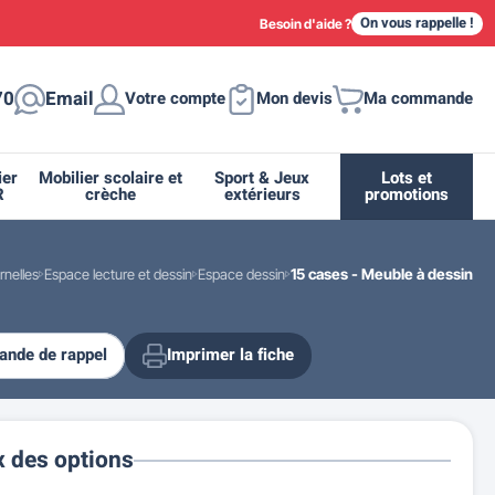
On vous rappelle !
Besoin d'aide ?
70
Email
Votre compte
Mon devis
Ma commande
ier
Mobilier scolaire et
Sport & Jeux
Lots et
R
crèche
extérieurs
promotions
rnelles
Espace lecture et dessin
Espace dessin
15 cases - Meuble à dessin
nde de rappel
Imprimer la fiche
ique
tion
ant
urs
ge
s
Casiers et meubles de rangement
Supports et abris vélo moto
Miroir de sécurité routière
Drapeau - Pavoisement
Fleurissement urbain
Espace sanitaire
x des options