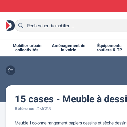
Mobilier urbain
Aménagement de
Équipements
collectivités
la voirie
routiers & TP
15 cases - Meuble à dess
Chaises et bancs scolaires
Bornes et potelets urbains
Chaises de collectivité
Ralentisseurs routiers
Mobilier intérieur CHR
Fêtes et événements
Tables de ping-pong
Grilles d'exposition
Bancs urbains
Équipem
Tabl
Mo
T
R
Référence :
DMC98
Meuble 1 colonne rangement papiers dessins et sèche dessins,