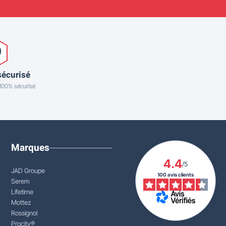
sécurisé
 100% sécurisé
Marques
4.4
/5
JAD Groupe
100 avis clients
Serem
Lifetime
Mottez
Rossignol
Procity®