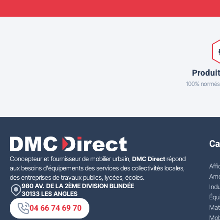
Produit
100% normés
Ca
Concepteur et fournisseur de mobilier urbain,
DMC Direct
répond
Affi
aux besoins d'équipements des services des collectivités locales,
Amé
des entreprises de travaux publics, lycées, écoles.
980 AV. DE LA 2ÈME DIVISION BLINDÉE
Indu
30133
LES ANGLES
Équ
04 66 74 69 70
Mat
Mobi