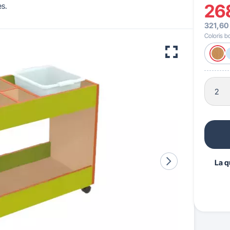
26
es.
321,60
 pour crèches & maternelles
strie & Travaux Publics
Barrières de ville
Accessibilité PMR
Coloris b
La q