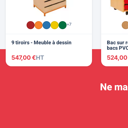
+7
9 tiroirs - Meuble à dessin
Bac sur r
bacs PV
547,00 €
HT
524,00
Ne man