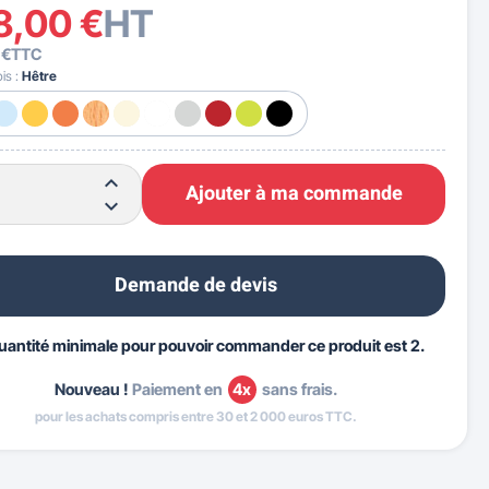
8,00 €
HT
 €
TTC
ois :
Hêtre
Ajouter à ma commande
Demande de devis
uantité minimale pour pouvoir commander ce produit est 2.
Nouveau !
Paiement en
4x
sans frais.
pour les achats compris entre 30 et 2 000 euros TTC.