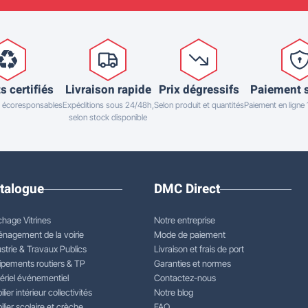
s certifiés
Livraison rapide
Prix dégressifs
Paiement 
 écoresponsables
Expéditions sous 24/48h,
Selon produit et quantités
Paiement en ligne
selon stock disponible
talogue
DMC Direct
chage Vitrines
Notre entreprise
nagement de la voirie
Mode de paiement
strie & Travaux Publics
Livraison et frais de port
ipements routiers & TP
Garanties et normes
ériel événementiel
Contactez-nous
lier intérieur collectivités
Notre blog
lier scolaire et crèche
FAQ