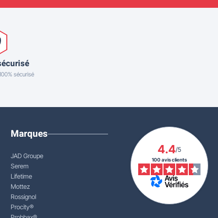
sécurisé
 100% sécurisé
Marques
4.4
/5
JAD Groupe
100 avis clients
Serem
Lifetime
Mottez
Rossignol
Procity®
Probbax®