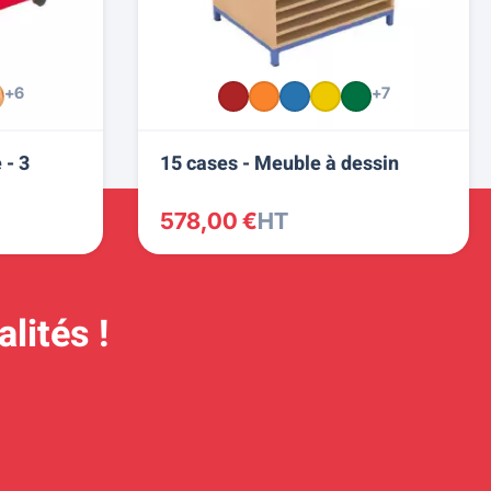
+6
+7
 - 3
15 cases - Meuble à dessin
578,00 €
HT
lités !