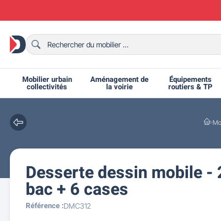
Mobilier urbain
Aménagement de
Équipements
collectivités
la voirie
routiers & TP
Mob
Desserte dessin mobile - 
Chaises et bancs scolaires
Bornes et potelets urbains
Chaises de collectivité
Ralentisseurs routiers
Mobilier intérieur CHR
Fêtes et événements
Tables de ping-pong
Grilles d'exposition
Bancs urbains
Équipem
Tabl
Mo
T
R
bac + 6 cases
Référence :
DMC312