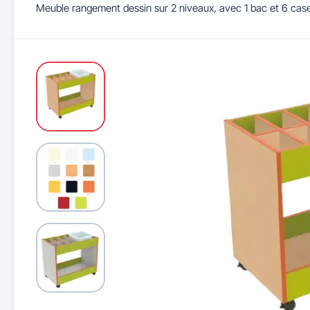
Meuble rangement dessin sur 2 niveaux, avec 1 bac et 6 cas
Maitrise d'accès et parking
Illuminations de Noël
Séparateurs de voie
Mobilier de bureau
Cendriers urbains
Tableaux d'école
Mobilier
Indu