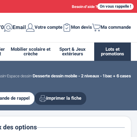
On vous rappelle !
Besoin d'aide ?
70
Email
Votre compte
Mon devis
Ma commande
ier
Mobilier scolaire et
Sport & Jeux
Lots et
R
crèche
extérieurs
promotions
ssin
Espace dessin
Desserte dessin mobile - 2 niveaux - 1 bac + 6 cases
nde de rappel
Imprimer la fiche
ique
tion
ant
urs
ge
s
Casiers et meubles de rangement
Supports et abris vélo moto
Miroir de sécurité routière
Drapeau - Pavoisement
Fleurissement urbain
Espace sanitaire
x des options