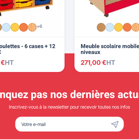
+6
oulettes - 6 cases + 12
Meuble scolaire mobile
C
niveaux
 €
HT
271,00 €
HT
quez pas nos dernières actua
Inscrivez-vous à la newsletter pour recevoir toutes nos infos