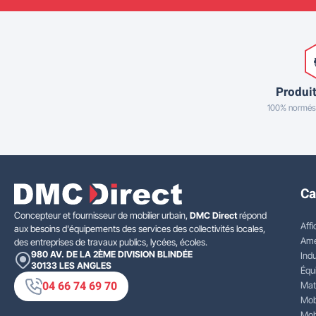
Produit
100% normés
Ca
Concepteur et fournisseur de mobilier urbain,
DMC Direct
répond
Affi
aux besoins d'équipements des services des collectivités locales,
Amé
des entreprises de travaux publics, lycées, écoles.
980 AV. DE LA 2ÈME DIVISION BLINDÉE
Indu
30133
LES ANGLES
Équ
04 66 74 69 70
Mat
Mobi
Mobi