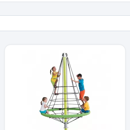
 pour crèches & maternelles
strie & Travaux Publics
Barrières de ville
Accessibilité PMR