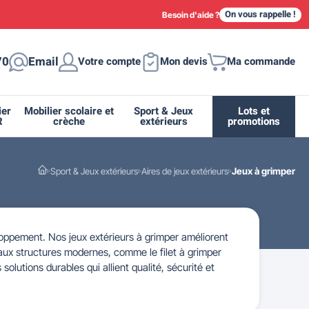
On vous rappelle !
Besoin d'aide ?
70
Email
Votre compte
Mon devis
Ma commande
ier
Mobilier scolaire et
Sport & Jeux
Lots et
R
crèche
extérieurs
promotions
Sport & Jeux extérieurs
Aires de jeux extérieurs
Jeux à grimper
ique
tion
ant
urs
ge
s
Casiers et meubles de rangement
Supports et abris vélo moto
Miroir de sécurité routière
Drapeau - Pavoisement
Fleurissement urbain
Espace sanitaire
oppement. Nos jeux extérieurs à grimper améliorent
 aux structures modernes, comme le filet à grimper
olutions durables qui allient qualité, sécurité et