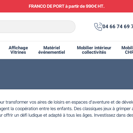
FRANCO DE PORT à partir de 990€ HT.
Nouveau ! Paiement en 2x, 3x ou 4x sans frais.
04 66 74 69 
Affichage
Matériel
Mobilier intérieur
Mobil
Vitrines
événementiel
collectivités
CH
ents de parcours de santé
es et bureaux scolaires
bilier de terrasse CHR
ables de pique-nique
adars pédagogiques
Tables de collectivité
Vitrines d'affichage
Barrières Vauban
Matériel électoral
Symboles de la Républ
Panneaux de signalisa
Mobilier pour enseign
Aires de jeux extérie
Panneaux d'afficha
Corbeilles intérieure
Poubelles urbaines
Abribus
 transformer vos aires de loisirs en espaces d'aventure et de dével
ragent la coopération entre les enfants. Des classiques jeux à grimper
ffrir un défi ludique et adapté à tous les âges. Investissez dans des s