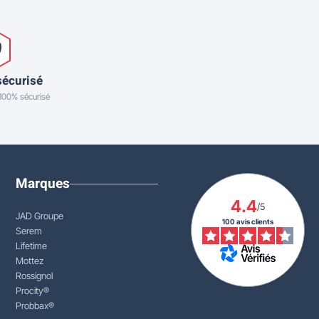
sécurisé
 100% sécurisé
Marques
4.4
/5
JAD Groupe
100 avis clients
Serem
Lifetime
Mottez
Rossignol
Procity®
Probbax®