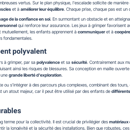
mbreuses vertus. Sur le plan physique, l'escalade sollicite de manièr
uscles
et à
améliorer leur équilibre
. Chaque prise, chaque pas est un d
age de la confiance en soi
. En surmontant un obstacle et en atteigna
ersonnel
qui renforce leur assurance. Les jeux à grimper favorisent a
t mutuellement, les enfants apprennent à
communiquer
et à
coopére
urs fondamentales.
ment polyvalent
urs à grimper, par sa
polyvalence
et sa
sécurité
. Contrairement aux mur
isant ainsi les risques de blessures. Sa conception en maille ouvert
e une
grande liberté d'exploration
.
nte ou s'intégrer à des parcours plus complexes, combinant des tours
t un atout majeur, car il peut être utilisé par des enfants de
différent
urables
 terme pour la collectivité. Il est crucial de privilégier des
matériaux 
ir la longévité et la sécurité des installations. Bien que robustes, c