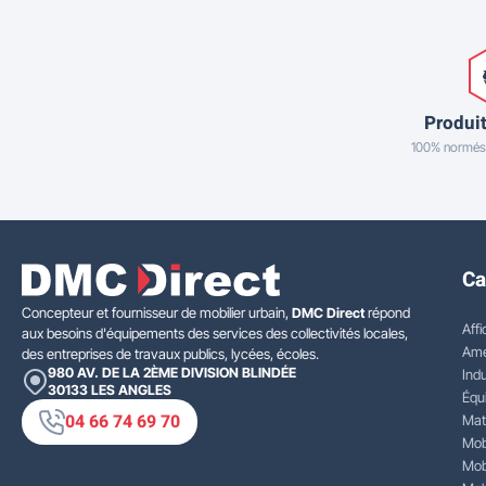
Produit
100% normés
Ca
Concepteur et fournisseur de mobilier urbain,
DMC Direct
répond
Affi
aux besoins d'équipements des services des collectivités locales,
Amé
des entreprises de travaux publics, lycées, écoles.
980 AV. DE LA 2ÈME DIVISION BLINDÉE
Indu
30133
LES ANGLES
Équ
04 66 74 69 70
Mat
Mobi
Mobi