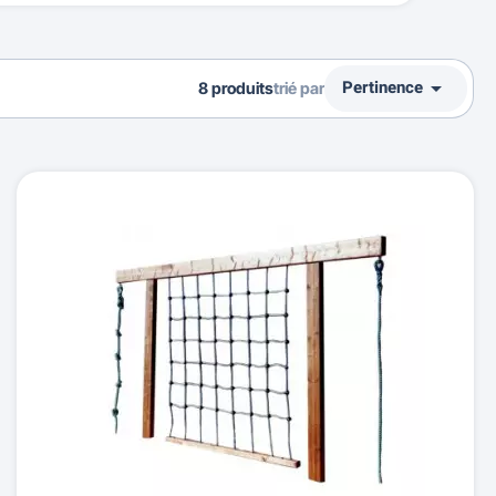

Pertinence
8 produits
trié par
Ventes, ordre décroissant
Pertinence
Nom, A à Z
Nom, Z à A
Prix, croissant
Prix, décroissant
Reference, A to Z
Reference, Z to A