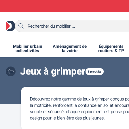
Mobilier urbain
Aménagement de
Équipements
collectivités
la voirie
routiers & TP
Jeux à grimper
8 produits
Chaises et bancs scolaires
Bornes et potelets urbains
Chaises de collectivité
Ralentisseurs routiers
Mobilier intérieur CHR
Fêtes et événements
Tables de ping-pong
Grilles d'exposition
Bancs urbains
Équipem
Tabl
Mo
T
R
Découvrez notre gamme de jeux à grimper conçus pour
la motricité, renforcent la confiance en soi et encou
souple et sécurisé, chaque équipement est pensé pour o
design pour le bien-être des plus jeunes.