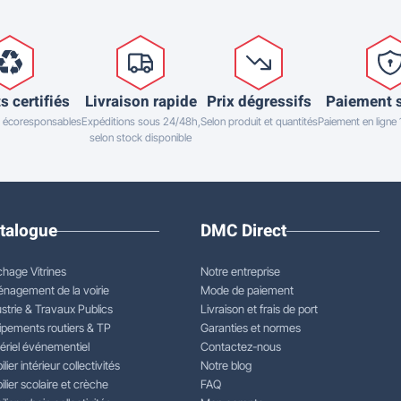
s certifiés
Livraison rapide
Prix dégressifs
Paiement 
 écoresponsables
Expéditions sous 24/48h,
Selon produit et quantités
Paiement en ligne
selon stock disponible
talogue
DMC Direct
chage Vitrines
Notre entreprise
nagement de la voirie
Mode de paiement
strie & Travaux Publics
Livraison et frais de port
ipements routiers & TP
Garanties et normes
ériel événementiel
Contactez-nous
lier intérieur collectivités
Notre blog
lier scolaire et crèche
FAQ