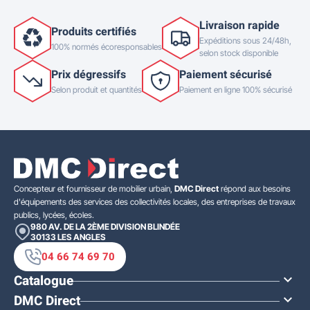
Livraison rapide
Produits certifiés
Expéditions sous 24/48h,
100% normés écoresponsables
selon stock disponible
Prix dégressifs
Paiement sécurisé
Selon produit et quantités
Paiement en ligne 100% sécurisé
Concepteur et fournisseur de mobilier urbain,
DMC Direct
répond aux besoins
d'équipements des services des collectivités locales, des entreprises de travaux
publics, lycées, écoles.
980 AV. DE LA 2ÈME DIVISION BLINDÉE
30133
LES ANGLES
04 66 74 69 70
Catalogue

DMC Direct
