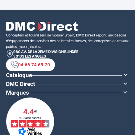
Concepteur et fournisseur de mobilier urbain,
DMC Direct
répond aux besoins
d'équipements des services des collectivités locales, des entreprises de travaux
publics, lycées, écoles.
980 AV. DE LA 2ÈME DIVISION BLINDÉE
30133
LES ANGLES
04 66 74 69 70
Catalogue

DMC Direct

Marques

4.4
/5
100 avis clients