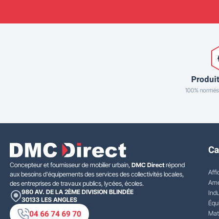
Produit
100% normés
Ca
Concepteur et fournisseur de mobilier urbain,
DMC Direct
répond
Affi
aux besoins d'équipements des services des collectivités locales,
Amé
des entreprises de travaux publics, lycées, écoles.
980 AV. DE LA 2ÈME DIVISION BLINDÉE
Indu
30133
LES ANGLES
Équ
04 66 74 69 70
Mat