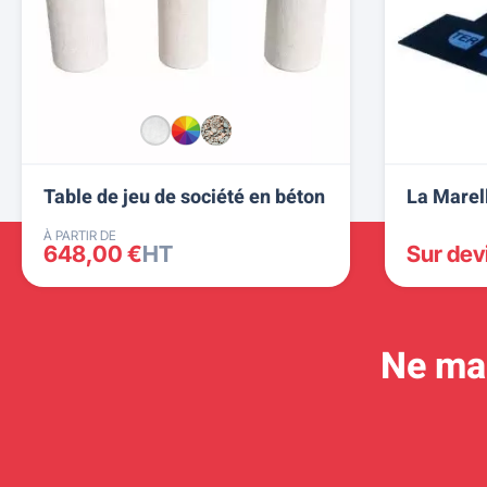
Table de jeu de société en béton
La Marel
À PARTIR DE
648,00 €
HT
Sur dev
Ne man