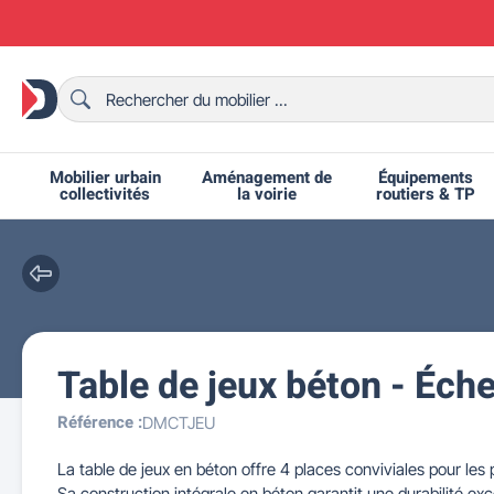
Mobilier urbain
Aménagement de
Équipements
collectivités
la voirie
routiers & TP
Table de jeux béton - Éc
Chaises et bancs scolaires
Bornes et potelets urbains
Chaises de collectivité
Ralentisseurs routiers
Mobilier intérieur CHR
Fêtes et événements
Tables de ping-pong
Grilles d'exposition
Bancs urbains
Équipem
Tabl
Mo
T
R
Référence :
DMCTJEU
La table de jeux en béton offre 4 places conviviales pour le
Sa construction intégrale en béton garantit une durabilité exc