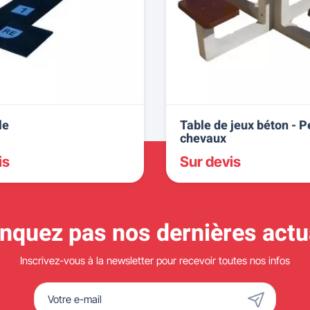
le
Table de jeux béton - P
chevaux
is
Sur devis
quez pas nos dernières actua
Inscrivez-vous à la newsletter pour recevoir toutes nos infos