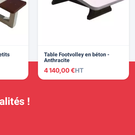
etits
Table Footvolley en béton -
Anthracite
4 140,00 €
HT
lités !