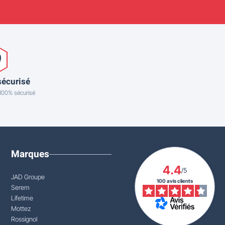
sécurisé
 100% sécurisé
Marques
4.4
/5
JAD Groupe
100 avis clients
Serem
Lifetime
Mottez
Rossignol