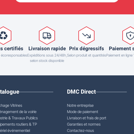
s certifiés
Livraison rapide
Prix dégressifs
Paiement 
 écoresponsables
Expéditions sous 24/48h,
Selon produit et quantités
Paiement en ligne
selon stock disponible
talogue
DMC Direct
chage Vitrines
Notre entreprise
nagement de la voirie
Mode de paiement
strie & Travaux Publics
Livraison et frais de port
ipements routiers & TP
Garanties et normes
ériel événementiel
Contactez-nous