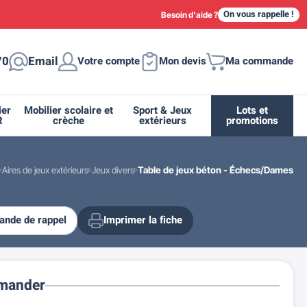
On vous rappelle !
Besoin d'aide ?
70
Email
Votre compte
Mon devis
Ma commande
ier
Mobilier scolaire et
Sport & Jeux
Lots et
R
crèche
extérieurs
promotions
Aires de jeux extérieurs
Jeux divers
Table de jeux béton - Échecs/Dames
nde de rappel
Imprimer la fiche
ique
tion
ant
urs
ge
s
Casiers et meubles de rangement
Supports et abris vélo moto
Miroir de sécurité routière
Drapeau - Pavoisement
Fleurissement urbain
Espace sanitaire
mander