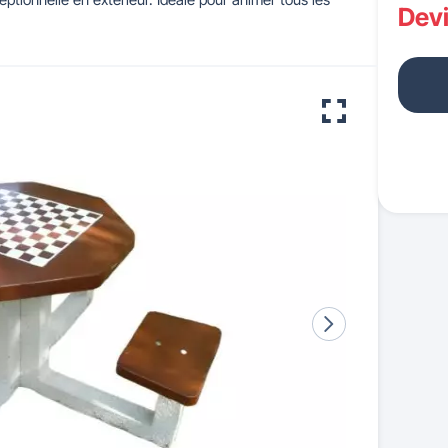
Dev
 pour crèches & maternelles
strie & Travaux Publics
Barrières de ville
Accessibilité PMR