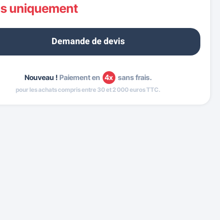
is uniquement
Demande de devis
Nouveau !
Paiement en
4x
sans frais.
pour les achats compris entre 30 et 2 000 euros TTC.