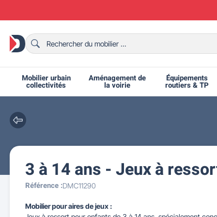
Mobilier urbain
Aménagement de
Équipements
collectivités
la voirie
routiers & TP
3 à 14 ans - Jeux à ressor
Chaises et bancs scolaires
Bornes et potelets urbains
Chaises de collectivité
Ralentisseurs routiers
Mobilier intérieur CHR
Fêtes et événements
Tables de ping-pong
Grilles d'exposition
Bancs urbains
Équipem
Tabl
Mo
T
R
Référence :
DMC11290
Mobilier pour aires de jeux :
Jeux à ressort pour enfants de 3 à 14 ans, spécialement conçu