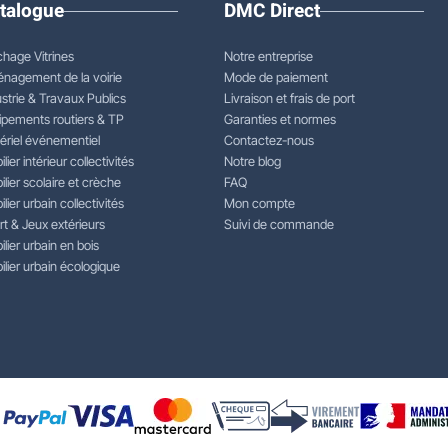
talogue
DMC Direct
chage Vitrines
Notre entreprise
nagement de la voirie
Mode de paiement
strie & Travaux Publics
Livraison et frais de port
ipements routiers & TP
Garanties et normes
ériel événementiel
Contactez-nous
lier intérieur collectivités
Notre blog
lier scolaire et crèche
FAQ
lier urbain collectivités
Mon compte
rt & Jeux extérieurs
Suivi de commande
lier urbain en bois
lier urbain écologique