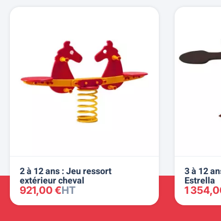
2 à 12 ans : Jeu ressort
3 à 12 an
extérieur cheval
Estrella
921,00 €
HT
1 354,0