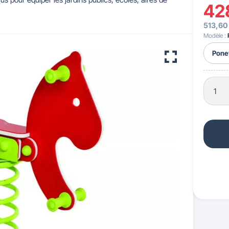
42
513,60
 pour crèches & maternelles
strie & Travaux Publics
Barrières de ville
Accessibilité PMR
Modèle :