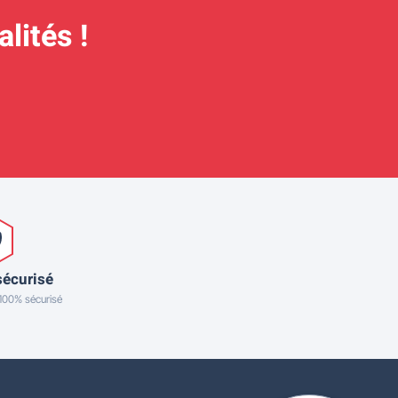
lités !
sécurisé
 100% sécurisé