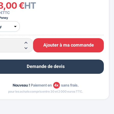
8,00 €
HT
 €
TTC
Poney
Ajouter à ma commande
Demande de devis
Nouveau !
Paiement en
4x
sans frais.
pour les achats compris entre 30 et 2 000 euros TTC.