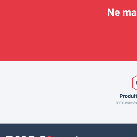
Ne man
Produit
100% normés