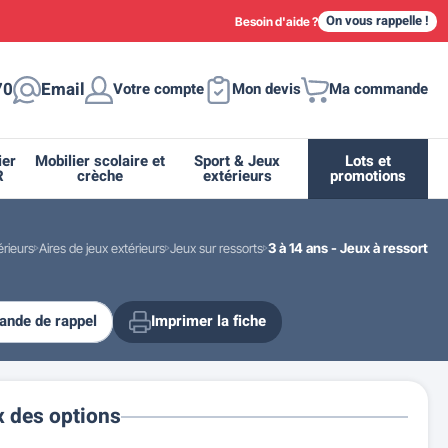
On vous rappelle !
Besoin d'aide ?
70
Email
Votre compte
Mon devis
Ma commande
ier
Mobilier scolaire et
Sport & Jeux
Lots et
R
crèche
extérieurs
promotions
érieurs
Aires de jeux extérieurs
Jeux sur ressorts
3 à 14 ans - Jeux à ressort
nde de rappel
Imprimer la fiche
ique
tion
ant
urs
ge
s
Casiers et meubles de rangement
Supports et abris vélo moto
Miroir de sécurité routière
Drapeau - Pavoisement
Fleurissement urbain
Espace sanitaire
x des options