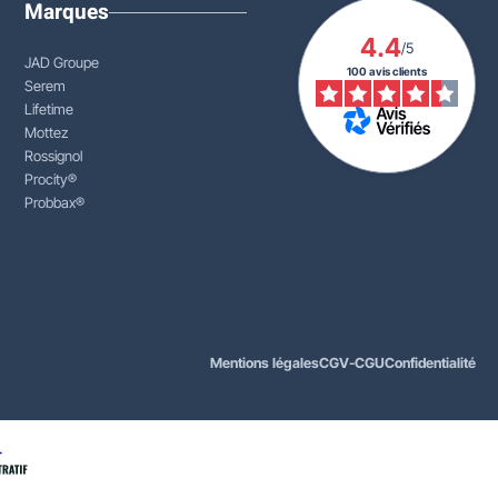
Marques
4.4
/5
JAD Groupe
100 avis clients
Serem
Lifetime
Mottez
Rossignol
Procity®
Probbax®
Mentions légales
CGV-CGU
Confidentialité