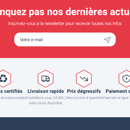
quez pas nos dernières actua
Inscrivez-vous à la newsletter pour recevoir toutes nos infos
s certifiés
Livraison rapide
Prix dégressifs
Paiement 
 écoresponsables
Expéditions sous 24/48h,
Selon produit et quantités
Paiement en ligne
selon stock disponible