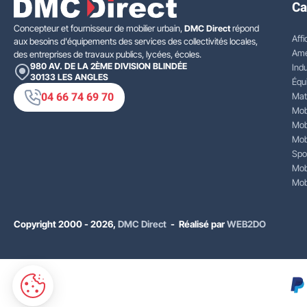
Ca
Concepteur et fournisseur de mobilier urbain,
DMC Direct
répond
Affi
aux besoins d'équipements des services des collectivités locales,
Amé
des entreprises de travaux publics, lycées, écoles.
980 AV. DE LA 2ÈME DIVISION BLINDÉE
Indu
30133
LES ANGLES
Équ
04 66 74 69 70
Mat
Mobi
Mobi
Mobi
Spo
Mobi
Mobi
Copyright 2000 - 2026,
DMC Direct
- Réalisé par
WEB2DO