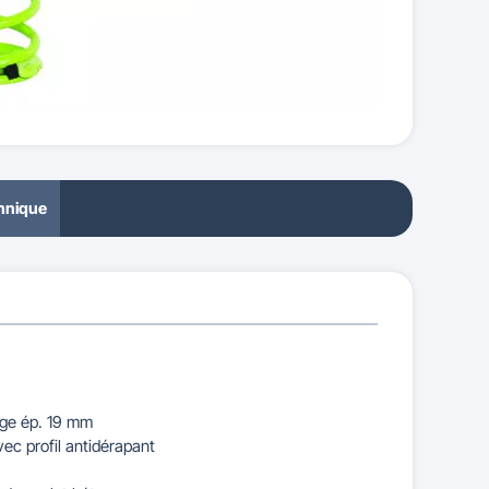
chnique
ège ép. 19 mm
ec profil antidérapant