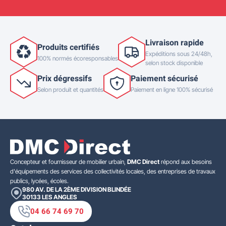
Livraison rapide
Produits certifiés
Expéditions sous 24/48h,
100% normés écoresponsables
selon stock disponible
Prix dégressifs
Paiement sécurisé
Selon produit et quantités
Paiement en ligne 100% sécurisé
Concepteur et fournisseur de mobilier urbain,
DMC Direct
répond aux besoins
d'équipements des services des collectivités locales, des entreprises de travaux
publics, lycées, écoles.
980 AV. DE LA 2ÈME DIVISION BLINDÉE
30133
LES ANGLES
04 66 74 69 70