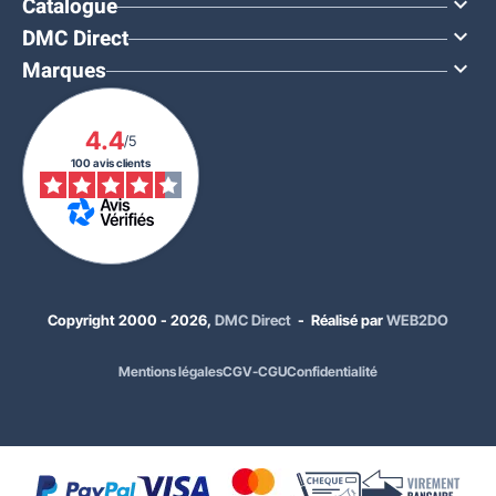
Catalogue

DMC Direct

Marques

4.4
/5
100 avis clients
Copyright 2000 - 2026,
DMC Direct
- Réalisé par
WEB2DO
Mentions légales
CGV-CGU
Confidentialité
575,00 €
HT
690,00 €
TTC
Coloris :
Rouge